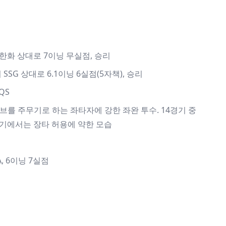
 한화 상대로 7이닝 무실점, 승리
SSG 상대로 6.1이닝 6실점(5자책), 승리
QS
커브를 주무기로 하는 좌타자에 강한 좌완 투수. 14경기 중
경기에서는 장타 허용에 약한 모습
RA, 6이닝 7실점