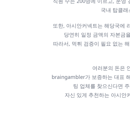
직원 수는 200명에 이르고, 운영 
국내 탑클래
또한, 아시안커넥트는 해당국에 
당연히 일정 금액의 자본금을
따라서, 먹튀 검증이 필요 없는 
여러분의 돈은 
braingambler가 보증하는 대
팅 업체를 찾으신다면 
자신 있게 추천하는 아시안