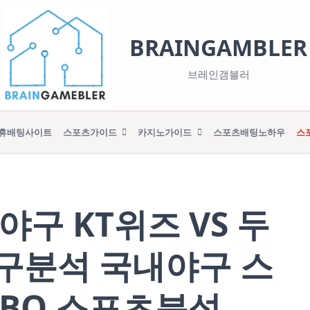
BRAINGAMBLER
브레인갬블러
휴배팅사이트
스포츠가이드
카지노가이드
스포츠배팅노하우
스
야구 KT위즈 VS 두
구분석 국내야구 스
KBO 스포츠분석