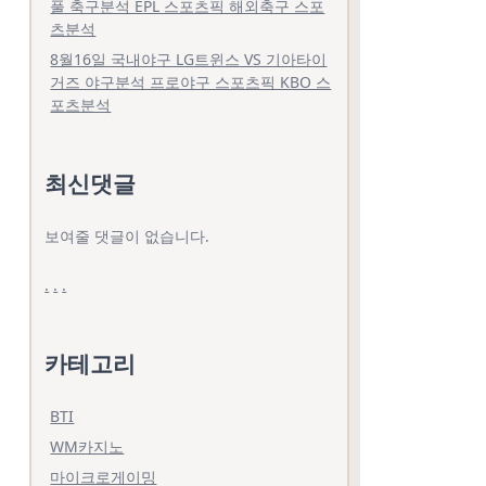
풀 축구분석 EPL 스포츠픽 해외축구 스포
츠분석
8월16일 국내야구 LG트윈스 VS 기아타이
거즈 야구분석 프로야구 스포츠픽 KBO 스
포츠분석
최신댓글
보여줄 댓글이 없습니다.
.
.
.
카테고리
BTI
WM카지노
마이크로게이밍