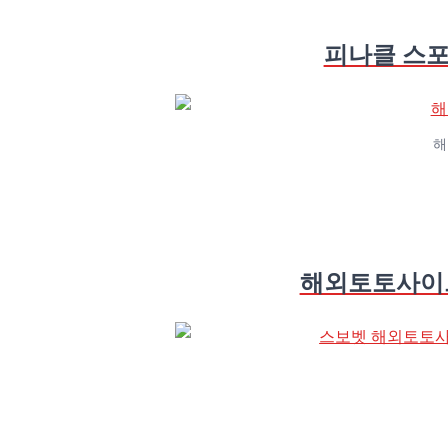
피나클 스
해
해외토토사이