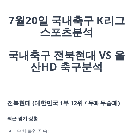
7월20일 국내축구 K리그
스포츠분석
국내축구 전북현대 VS 울
산HD 축구분석
전북현대 (대한민국 1부 12위 / 무패무승패)
최근 경기 상황
수비 불안 지속: