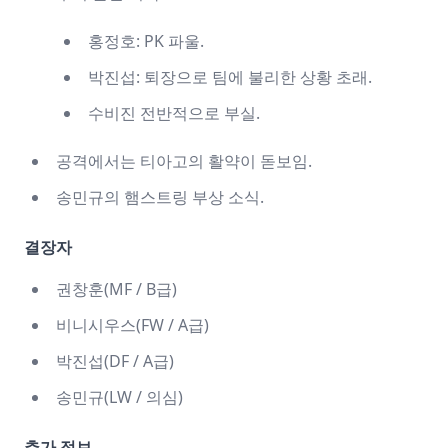
홍정호: PK 파울.
박진섭: 퇴장으로 팀에 불리한 상황 초래.
수비진 전반적으로 부실.
공격에서는 티아고의 활약이 돋보임.
송민규의 햄스트링 부상 소식.
결장자
권창훈(MF / B급)
비니시우스(FW / A급)
박진섭(DF / A급)
송민규(LW / 의심)
추가 정보