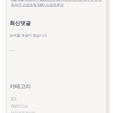
로야구 스포츠픽 KBO 스포츠분석
최신댓글
보여줄 댓글이 없습니다.
.
.
.
카테고리
BTI
WM카지노
마이크로게이밍
맥스벳
브레인갬블러
섹시바카라