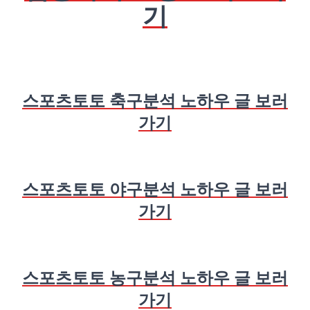
기
스포츠토토 축구분석 노하우 글 보러
가기
스포츠토토 야구분석 노하우 글 보러
가기
스포츠토토 농구분석 노하우 글 보러
가기