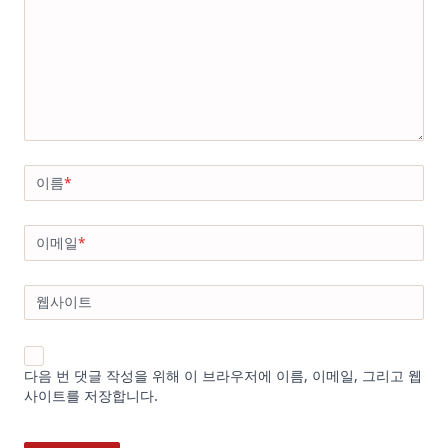
이름
*
이메일
*
웹사이트
다음 번 댓글 작성을 위해 이 브라우저에 이름, 이메일, 그리고 웹
사이트를 저장합니다.