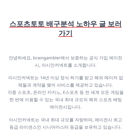
스포츠토토 배구분석 노하우 글 보러
가기
안녕하세요, braingambler에서 보증하는 공식 가입 에이전
시, 아시안커넥트를 소개합니다.
아시안커넥트는 14년 이상 정식 허가를 받고 해외 메이저 업
체들과 계약을 맺어 서비스를 제공하고 있습니다.
각종 스포츠, 온라인 카지노, E스포츠 등 전 세계 모든 게임을
한 번에 이용할 수 있는 국내 최대 규모의 해외 스포츠 배팅
에이전시입니다.
아시안커넥트는 국내 최대 규모를 자랑하며, 에이전시 최고
등급 라이센스인 시니어마스터 등급을 보유하고 있습니다.