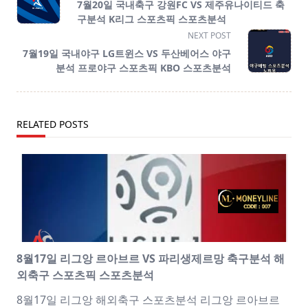
class="nav-
7월20일 국내축구 강원FC VS 제주유나이티드 축
subtitle
구분석 K리그 스포츠픽 스포츠분석
screen-
NEXT POST
reader-
7월19일 국내야구 LG트윈스 VS 두산베어스 야구
text">Page</span>
분석 프로야구 스포츠픽 KBO 스포츠분석
RELATED POSTS
8월17일 리그앙 르아브르 VS 파리생제르망 축구분석 해
외축구 스포츠픽 스포츠분석
8월17일 리그앙 해외축구 스포츠분석 리그앙 르아브르