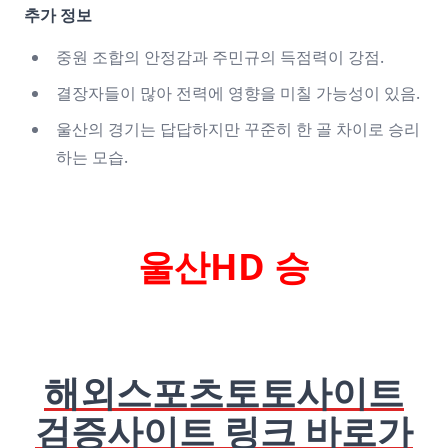
추가 정보
중원 조합의 안정감과 주민규의 득점력이 강점.
결장자들이 많아 전력에 영향을 미칠 가능성이 있음.
울산의 경기는 답답하지만 꾸준히 한 골 차이로 승리
하는 모습.
울산HD 승
해외스포츠토토사이트
검증사이트 링크 바로가