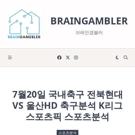
Skip
to
BRAINGAMBLER
content
브레인갬블러
7월20일 국내축구 전북현대
VS 울산HD 축구분석 K리그
스포츠픽 스포츠분석
스포츠분석