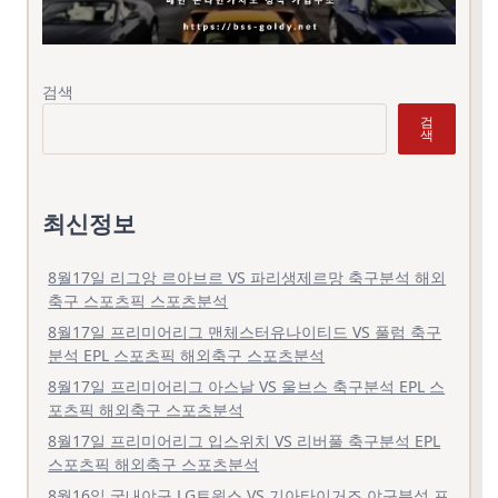
검색
검
색
최신정보
8월17일 리그앙 르아브르 VS 파리생제르망 축구분석 해외
축구 스포츠픽 스포츠분석
8월17일 프리미어리그 맨체스터유나이티드 VS 풀럼 축구
분석 EPL 스포츠픽 해외축구 스포츠분석
8월17일 프리미어리그 아스날 VS 울브스 축구분석 EPL 스
포츠픽 해외축구 스포츠분석
8월17일 프리미어리그 입스위치 VS 리버풀 축구분석 EPL
스포츠픽 해외축구 스포츠분석
8월16일 국내야구 LG트윈스 VS 기아타이거즈 야구분석 프