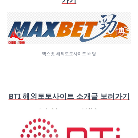
맥스벳 해외토토사이트 배팅
BTI 해외토토사이트 소개글 보러가기