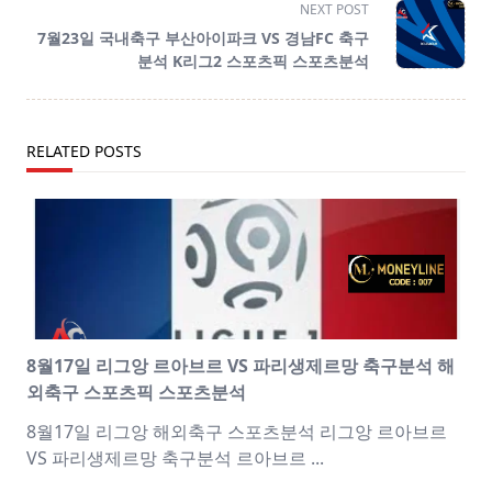
screen-
NEXT POST
reader-
7월23일 국내축구 부산아이파크 VS 경남FC 축구
text">Page</span>
분석 K리그2 스포츠픽 스포츠분석
RELATED POSTS
8월17일 리그앙 르아브르 VS 파리생제르망 축구분석 해
외축구 스포츠픽 스포츠분석
8월17일 리그앙 해외축구 스포츠분석 리그앙 르아브르
VS 파리생제르망 축구분석 르아브르
...