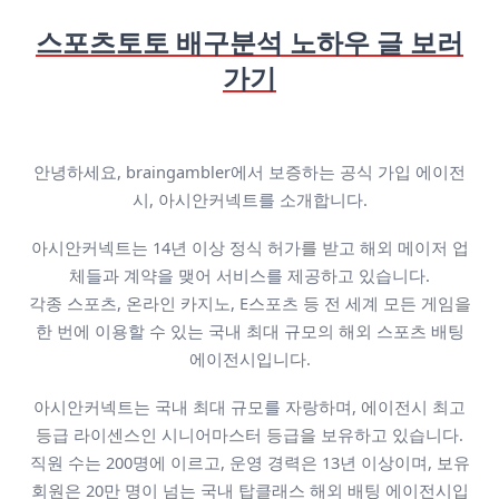
스포츠토토 배구분석 노하우 글 보러
가기
안녕하세요, braingambler에서 보증하는 공식 가입 에이전
시, 아시안커넥트를 소개합니다.
아시안커넥트는 14년 이상 정식 허가를 받고 해외 메이저 업
체들과 계약을 맺어 서비스를 제공하고 있습니다.
각종 스포츠, 온라인 카지노, E스포츠 등 전 세계 모든 게임을
한 번에 이용할 수 있는 국내 최대 규모의 해외 스포츠 배팅
에이전시입니다.
아시안커넥트는 국내 최대 규모를 자랑하며, 에이전시 최고
등급 라이센스인 시니어마스터 등급을 보유하고 있습니다.
직원 수는 200명에 이르고, 운영 경력은 13년 이상이며, 보유
회원은 20만 명이 넘는 국내 탑클래스 해외 배팅 에이전시입