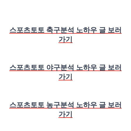
스포츠토토 축구분석 노하우 글 보러
가기
스포츠토토 야구분석 노하우 글 보러
가기
스포츠토토 농구분석 노하우 글 보러
가기