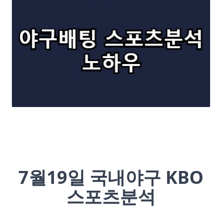
7월19일 국내야구 KBO
스포츠분석