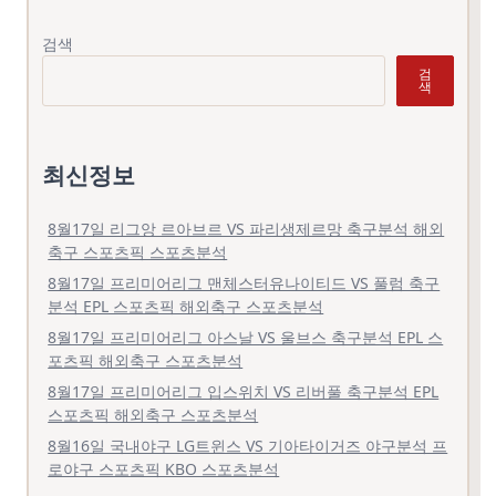
검색
검
색
최신정보
8월17일 리그앙 르아브르 VS 파리생제르망 축구분석 해외
축구 스포츠픽 스포츠분석
8월17일 프리미어리그 맨체스터유나이티드 VS 풀럼 축구
분석 EPL 스포츠픽 해외축구 스포츠분석
8월17일 프리미어리그 아스날 VS 울브스 축구분석 EPL 스
포츠픽 해외축구 스포츠분석
8월17일 프리미어리그 입스위치 VS 리버풀 축구분석 EPL
스포츠픽 해외축구 스포츠분석
8월16일 국내야구 LG트윈스 VS 기아타이거즈 야구분석 프
로야구 스포츠픽 KBO 스포츠분석