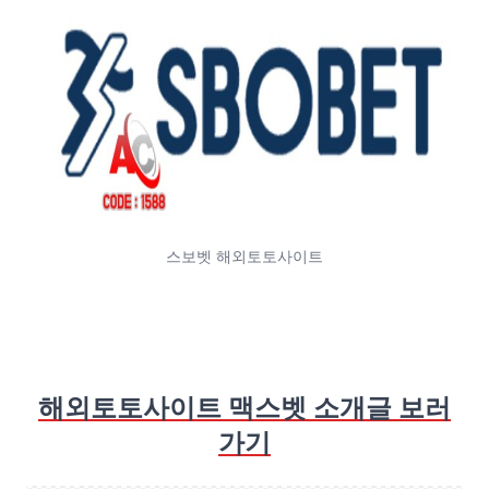
스보벳 해외토토사이트
해외토토사이트 맥스벳 소개글 보러
가기