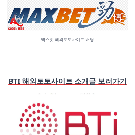
맥스벳 해외토토사이트 배팅
BTI 해외토토사이트 소개글 보러가기