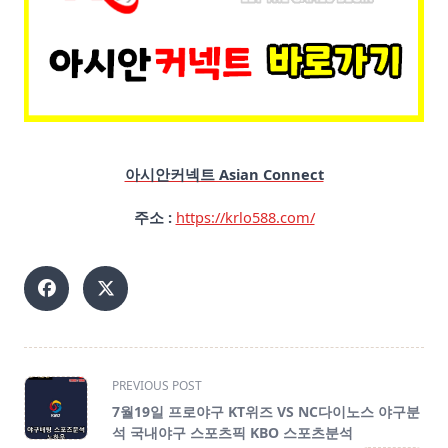
아시안커넥트 Asian Connect
주소 :
https://krlo588.com/
<span
PREVIOUS POST
class="nav-
7월19일 프로야구 KT위즈 VS NC다이노스 야구분
subtitle
석 국내야구 스포츠픽 KBO 스포츠분석