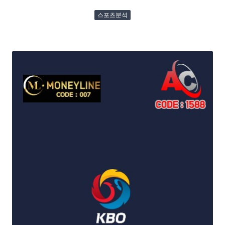
스포츠분석