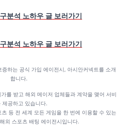
구분석 노하우 글 보러가기
구분석 노하우 글 보러가기
에서 보증하는 공식 가입 에이전시, 아시안커넥트를 소개
합니다.
허가를 받고 해외 메이저 업체들과 계약을 맺어 서비
 제공하고 있습니다.
포츠 등 전 세계 모든 게임을 한 번에 이용할 수 있는
 해외 스포츠 배팅 에이전시입니다.