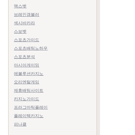
맥스벳
브레인갬블러
섹시바카라
스보벳
스포츠가이드
스포츠배팅노하우
스포츠분석
아시아게이밍
에볼루션카지노
오리엔탈게임
제휴배팅사이트
카지노가이드
프라그마틱플레이
플레이텍카지노
피나클