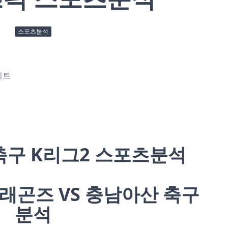
스포츠분석
축구 K리그2 스포츠분석
래곤즈 VS 충남아산 축구
분석