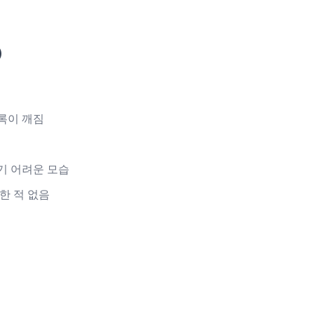
)
록이 깨짐
기 어려운 모습
한 적 없음