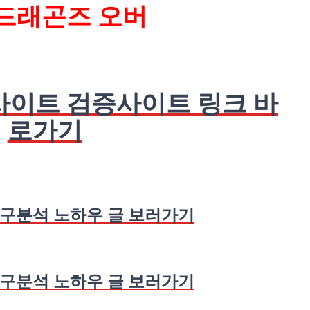
드래곤즈 오버
이트 검증사이트 링크 바
로가기
구분석 노하우 글 보러가기
구분석 노하우 글 보러가기