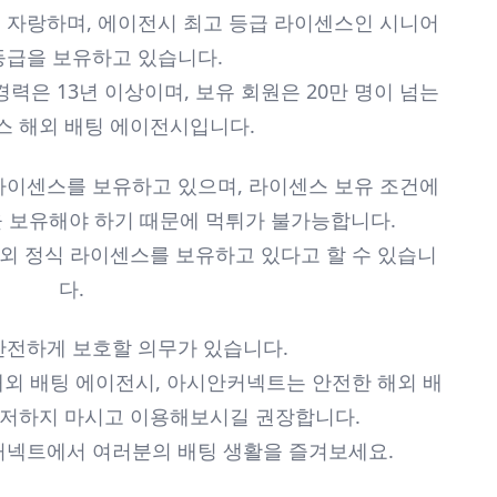
 자랑하며, 에이전시 최고 등급 라이센스인 시니어
등급을 보유하고 있습니다.
경력은 13년 이상이며, 보유 회원은 20만 명이 넘는
스 해외 배팅 에이전시입니다.
라이센스를 보유하고 있으며, 라이센스 보유 조건에
 보유해야 하기 때문에 먹튀가 불가능합니다.
해외 정식 라이센스를 보유하고 있다고 할 수 있습니
다.
안전하게 보호할 의무가 있습니다.
표 해외 배팅 에이전시, 아시안커넥트는 안전한 해외 배
주저하지 마시고 이용해보시길 권장합니다.
커넥트에서 여러분의 배팅 생활을 즐겨보세요.