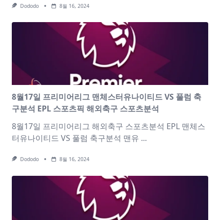
Dododo
8월 16, 2024
8월17일 프리미어리그 맨체스터유나이티드 VS 풀럼 축
구분석 EPL 스포츠픽 해외축구 스포츠분석
8월17일 프리미어리그 해외축구 스포츠분석 EPL 맨체스
터유나이티드 VS 풀럼 축구분석 맨유
...
Dododo
8월 16, 2024