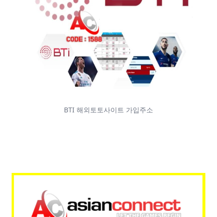
BTI 해외토토사이트 가입주소