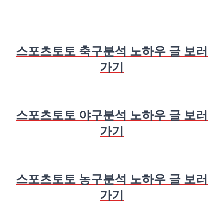
스포츠토토 축구분석 노하우 글 보러
가기
스포츠토토 야구분석 노하우 글 보러
가기
스포츠토토 농구분석 노하우 글 보러
가기