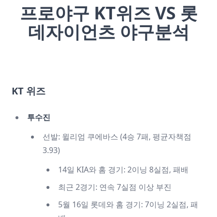
프로야구 KT위즈 VS 롯
데자이언츠 야구분석
KT 위즈
투수진
선발: 윌리엄 쿠에바스 (4승 7패, 평균자책점
3.93)
14일 KIA와 홈 경기: 2이닝 8실점, 패배
최근 2경기: 연속 7실점 이상 부진
5월 16일 롯데와 홈 경기: 7이닝 2실점, 패