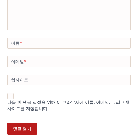
이름
*
이메일
*
웹사이트
다음 번 댓글 작성을 위해 이 브라우저에 이름, 이메일, 그리고 웹
사이트를 저장합니다.