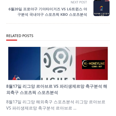
screen-
NEXT POST
reader-
6월20일 프로야구 기아타이거즈 VS LG트윈스 야
text">Page</span>
구분석 국내야구 스포츠픽 KBO 스포츠분석
RELATED POSTS
8월17일 리그앙 르아브르 VS 파리생제르망 축구분석 해
외축구 스포츠픽 스포츠분석
8월17일 리그앙 해외축구 스포츠분석 리그앙 르아브르
VS 파리생제르망 축구분석 르아브르
...