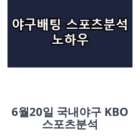
6월20일 국내야구 KBO
스포츠분석