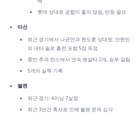
배
롯데 상대로 궁합이 좋지 않음, 반등 필요
타선
최근 경기에서 나균안과 현도훈 상대로: 안현민
의 대타 솔로 홈런 포함 5점 득점
중반 추격 찬스에서 연속 병살타 2개, 승부 갈림
5개의 실책 기록
불펜
최근 경기: 4이닝 7실점
최근 3년간 혹사로 인해 불펜 문제 심각