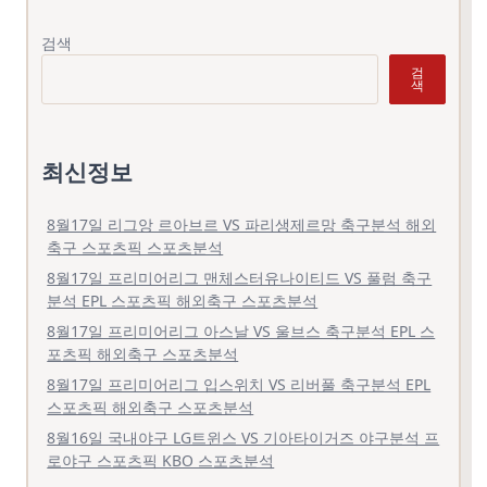
검색
검
색
최신정보
8월17일 리그앙 르아브르 VS 파리생제르망 축구분석 해외
축구 스포츠픽 스포츠분석
8월17일 프리미어리그 맨체스터유나이티드 VS 풀럼 축구
분석 EPL 스포츠픽 해외축구 스포츠분석
8월17일 프리미어리그 아스날 VS 울브스 축구분석 EPL 스
포츠픽 해외축구 스포츠분석
8월17일 프리미어리그 입스위치 VS 리버풀 축구분석 EPL
스포츠픽 해외축구 스포츠분석
8월16일 국내야구 LG트윈스 VS 기아타이거즈 야구분석 프
로야구 스포츠픽 KBO 스포츠분석