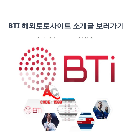
BTI 해외토토사이트 소개글 보러가기