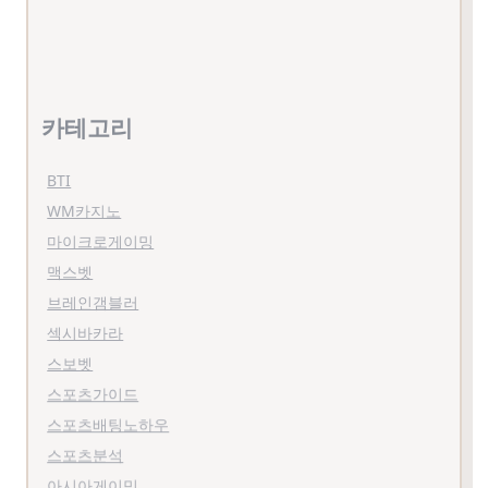
카테고리
BTI
WM카지노
마이크로게이밍
맥스벳
브레인갬블러
섹시바카라
스보벳
스포츠가이드
스포츠배팅노하우
스포츠분석
아시아게이밍
에볼루션카지노
오리엔탈게임
제휴배팅사이트