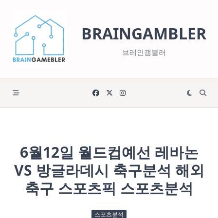
Skip
to
BRAINGAMBLER
content
브레인갬블러
6월12일 월드컵예선 레바논
VS 방글라데시 축구분석 해외
축구 스포츠픽 스포츠분석
스포츠분석