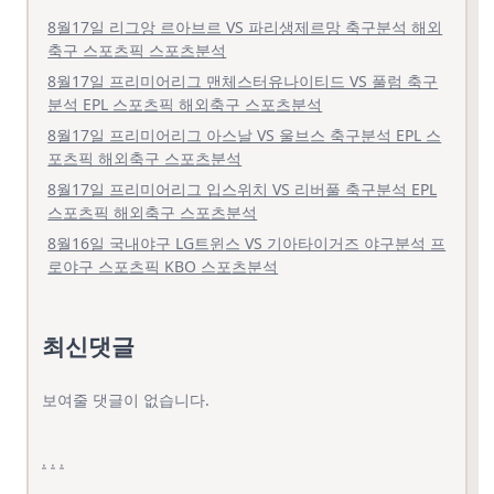
8월17일 리그앙 르아브르 VS 파리생제르망 축구분석 해외
축구 스포츠픽 스포츠분석
8월17일 프리미어리그 맨체스터유나이티드 VS 풀럼 축구
분석 EPL 스포츠픽 해외축구 스포츠분석
8월17일 프리미어리그 아스날 VS 울브스 축구분석 EPL 스
포츠픽 해외축구 스포츠분석
8월17일 프리미어리그 입스위치 VS 리버풀 축구분석 EPL
스포츠픽 해외축구 스포츠분석
8월16일 국내야구 LG트윈스 VS 기아타이거즈 야구분석 프
로야구 스포츠픽 KBO 스포츠분석
최신댓글
보여줄 댓글이 없습니다.
.
.
.