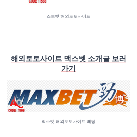
스보벳 해외토토사이트
해외토토사이트 맥스벳 소개글 보러
가기
맥스벳 해외토토사이트 배팅