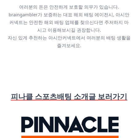
여러분의 돈은 안전하게 보호할 의무가 있습니다.
braingambler가 보증하는 대표 해외 배팅 에이전시, 아시안
커넥트는 안전한 해외 배팅 업체를 찾으신다면 주저하지 마
시고 이용해보시길 권장합니다.
자신 있게 추천하는 아시안커넥트에서 여러분의 배팅 생활을
즐겨보세요.
피나클 스포츠배팅 소개글 보러가기