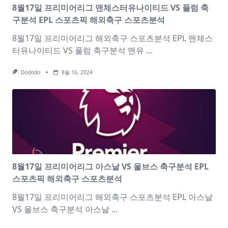
8월17일 프리미어리그 맨체스터유나이티드 VS 풀럼 축
구분석 EPL 스포츠픽 해외축구 스포츠분석
8월17일 프리미어리그 해외축구 스포츠분석 EPL 맨체스
터유나이티드 VS 풀럼 축구분석 맨유
...
Dododo
8월 16, 2024
8월17일 프리미어리그 아스날 VS 울브스 축구분석 EPL
스포츠픽 해외축구 스포츠분석
8월17일 프리미어리그 해외축구 스포츠분석 EPL 아스날
VS 울브스 축구분석 아스날
...