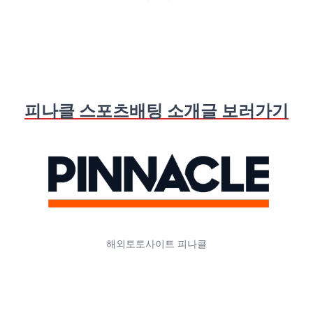
피나클 스포츠배팅 소개글 보러가기
해외토토사이트 피나클