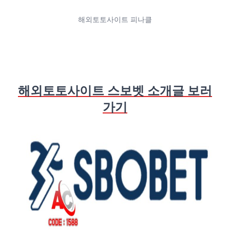
해외토토사이트 피나클
해외토토사이트 스보벳 소개글 보러
가기