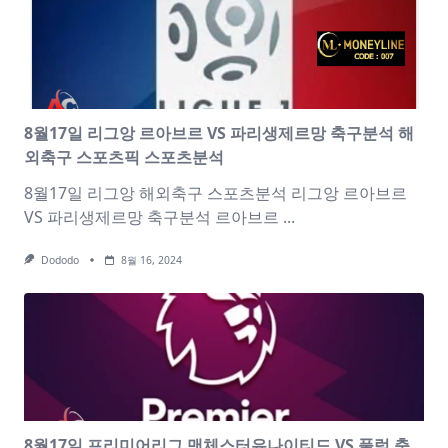
8월17일 리그앙 르아브르 VS 파리생제르망 축구분석 해
외축구 스포츠픽 스포츠분석
8월17일 리그앙 해외축구 스포츠분석 리그앙 르아브르
VS 파리생제르망 축구분석 르아브르
...
Dododo
8월 16, 2024
8월17일 프리미어리그 맨체스터유나이티드 VS 풀럼 축