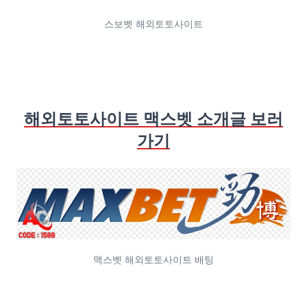
스보벳 해외토토사이트
해외토토사이트 맥스벳 소개글 보러
가기
맥스벳 해외토토사이트 배팅