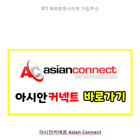
BTI 해외토토사이트 가입주소
아시안커넥트 Asian Connect