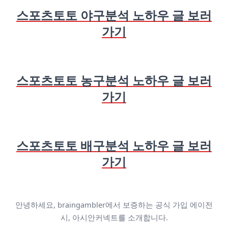
스포츠토토 야구분석 노하우 글 보러
가기
스포츠토토 농구분석 노하우 글 보러
가기
스포츠토토 배구분석 노하우 글 보러
가기
안녕하세요, braingambler에서 보증하는 공식 가입 에이전
시, 아시안커넥트를 소개합니다.