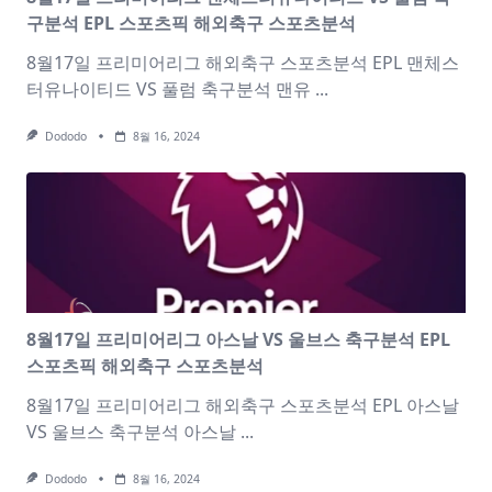
구분석 EPL 스포츠픽 해외축구 스포츠분석
8월17일 프리미어리그 해외축구 스포츠분석 EPL 맨체스
터유나이티드 VS 풀럼 축구분석 맨유
...
Dododo
8월 16, 2024
8월17일 프리미어리그 아스날 VS 울브스 축구분석 EPL
스포츠픽 해외축구 스포츠분석
8월17일 프리미어리그 해외축구 스포츠분석 EPL 아스날
VS 울브스 축구분석 아스날
...
Dododo
8월 16, 2024