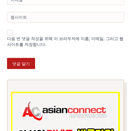
웹사이트
다음 번 댓글 작성을 위해 이 브라우저에 이름, 이메일, 그리고 웹
사이트를 저장합니다.