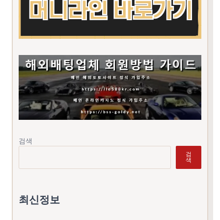
검색
검
색
최신정보