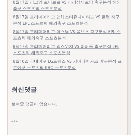
8월17일 리그앙 르아브르 VS 파리생제르망 축구분석 해외
축구 스포츠픽 스포츠분석
8월17일 프리미어리그 맨체스터유나이티드 VS 풀럼 축구
분석 EPL 스포츠픽 해외축구 스포츠분석
8월17일 프리미어리그 아스날 VS 울브스 축구분석 EPL 스
포츠픽 해외축구 스포츠분석
8월17일 프리미어리그 입스위치 VS 리버풀 축구분석 EPL
스포츠픽 해외축구 스포츠분석
8월16일 국내야구 LG트윈스 VS 기아타이거즈 야구분석 프
로야구 스포츠픽 KBO 스포츠분석
최신댓글
보여줄 댓글이 없습니다.
.
.
.