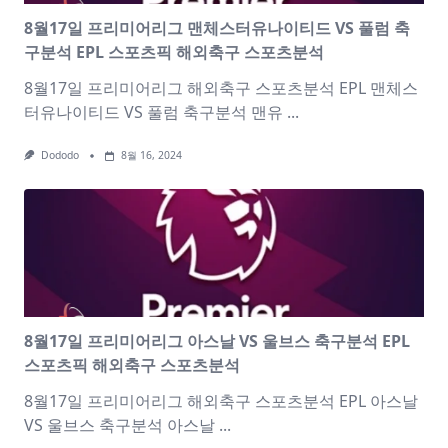
8월17일 프리미어리그 맨체스터유나이티드 VS 풀럼 축
구분석 EPL 스포츠픽 해외축구 스포츠분석
8월17일 프리미어리그 해외축구 스포츠분석 EPL 맨체스
터유나이티드 VS 풀럼 축구분석 맨유
...
Dododo
8월 16, 2024
8월17일 프리미어리그 아스날 VS 울브스 축구분석 EPL
스포츠픽 해외축구 스포츠분석
8월17일 프리미어리그 해외축구 스포츠분석 EPL 아스날
VS 울브스 축구분석 아스날
...