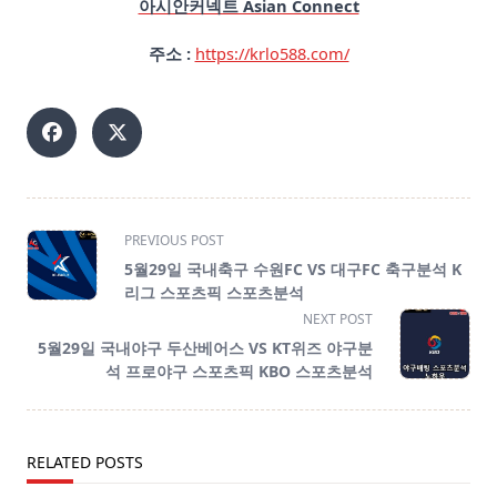
아시안커넥트 Asian Connect
주소 :
https://krlo588.com/
<span
PREVIOUS POST
class="nav-
5월29일 국내축구 수원FC VS 대구FC 축구분석 K
subtitle
리그 스포츠픽 스포츠분석
screen-
NEXT POST
reader-
5월29일 국내야구 두산베어스 VS KT위즈 야구분
text">Page</span>
석 프로야구 스포츠픽 KBO 스포츠분석
RELATED POSTS