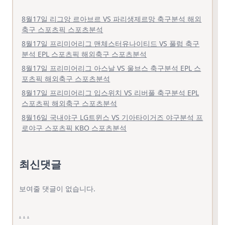
8월17일 리그앙 르아브르 VS 파리생제르망 축구분석 해외
축구 스포츠픽 스포츠분석
8월17일 프리미어리그 맨체스터유나이티드 VS 풀럼 축구
분석 EPL 스포츠픽 해외축구 스포츠분석
8월17일 프리미어리그 아스날 VS 울브스 축구분석 EPL 스
포츠픽 해외축구 스포츠분석
8월17일 프리미어리그 입스위치 VS 리버풀 축구분석 EPL
스포츠픽 해외축구 스포츠분석
8월16일 국내야구 LG트윈스 VS 기아타이거즈 야구분석 프
로야구 스포츠픽 KBO 스포츠분석
최신댓글
보여줄 댓글이 없습니다.
.
.
.