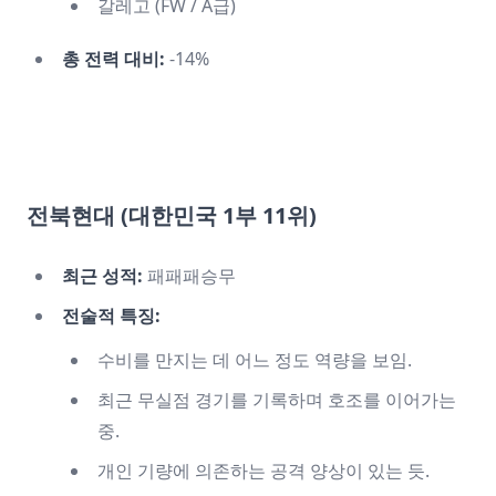
갈레고 (FW / A급)
총 전력 대비:
-14%
전북현대 (대한민국 1부 11위)
최근 성적:
패패패승무
전술적 특징:
수비를 만지는 데 어느 정도 역량을 보임.
최근 무실점 경기를 기록하며 호조를 이어가는
중.
개인 기량에 의존하는 공격 양상이 있는 듯.