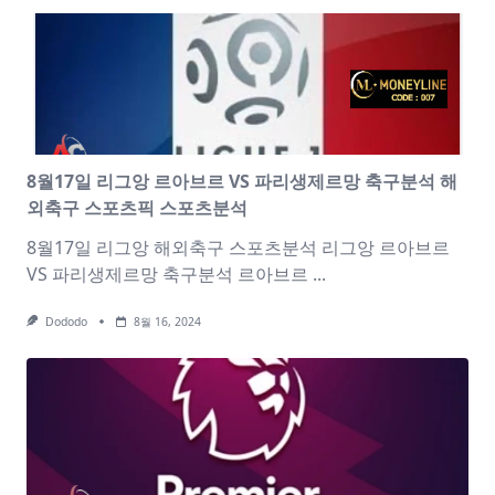
8월17일 리그앙 르아브르 VS 파리생제르망 축구분석 해
외축구 스포츠픽 스포츠분석
8월17일 리그앙 해외축구 스포츠분석 리그앙 르아브르
VS 파리생제르망 축구분석 르아브르
...
Dododo
8월 16, 2024