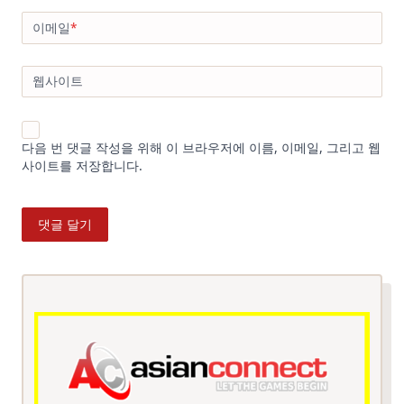
이메일
*
웹사이트
다음 번 댓글 작성을 위해 이 브라우저에 이름, 이메일, 그리고 웹
사이트를 저장합니다.