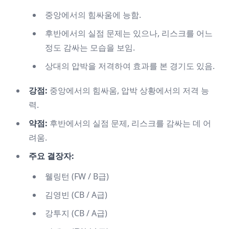
중앙에서의 힘싸움에 능함.
후반에서의 실점 문제는 있으나, 리스크를 어느
정도 감싸는 모습을 보임.
상대의 압박을 저격하여 효과를 본 경기도 있음.
강점:
중앙에서의 힘싸움, 압박 상황에서의 저격 능
력.
약점:
후반에서의 실점 문제, 리스크를 감싸는 데 어
려움.
주요 결장자:
웰링턴 (FW / B급)
김영빈 (CB / A급)
강투지 (CB / A급)