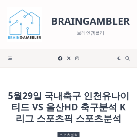
Skip
to
BRAINGAMBLER
content
브레인갬블러
5월29일 국내축구 인천유나이
티드 VS 울산HD 축구분석 K
리그 스포츠픽 스포츠분석
스포츠분석