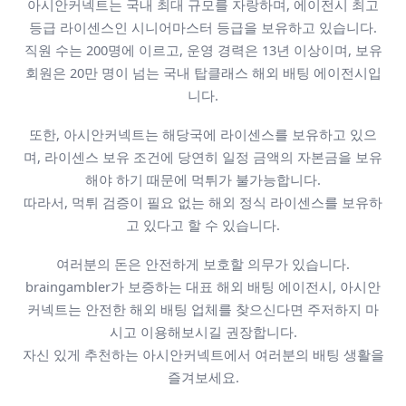
아시안커넥트는 국내 최대 규모를 자랑하며, 에이전시 최고
등급 라이센스인 시니어마스터 등급을 보유하고 있습니다.
직원 수는 200명에 이르고, 운영 경력은 13년 이상이며, 보유
회원은 20만 명이 넘는 국내 탑클래스 해외 배팅 에이전시입
니다.
또한, 아시안커넥트는 해당국에 라이센스를 보유하고 있으
며, 라이센스 보유 조건에 당연히 일정 금액의 자본금을 보유
해야 하기 때문에 먹튀가 불가능합니다.
따라서, 먹튀 검증이 필요 없는 해외 정식 라이센스를 보유하
고 있다고 할 수 있습니다.
여러분의 돈은 안전하게 보호할 의무가 있습니다.
braingambler가 보증하는 대표 해외 배팅 에이전시, 아시안
커넥트는 안전한 해외 배팅 업체를 찾으신다면 주저하지 마
시고 이용해보시길 권장합니다.
자신 있게 추천하는 아시안커넥트에서 여러분의 배팅 생활을
즐겨보세요.