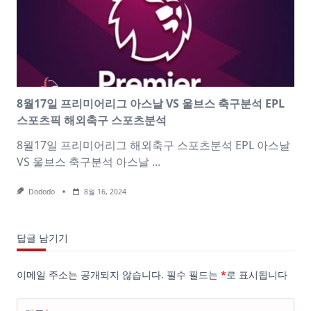
8월17일 프리미어리그 아스날 VS 울브스 축구분석 EPL
스포츠픽 해외축구 스포츠분석
8월17일 프리미어리그 해외축구 스포츠분석 EPL 아스날
VS 울브스 축구분석 아스날
...
Dododo
8월 16, 2024
답글 남기기
이메일 주소는 공개되지 않습니다.
필수 필드는
*
로 표시됩니다