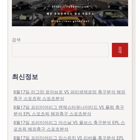
검색
검
색
최신정보
8월17일 리그앙 르아브르 VS 파리생제르망 축구분석 해외
축구 스포츠픽 스포츠분석
8월17일 프리미어리그 맨체스터유나이티드 VS 풀럼 축구
분석 EPL 스포츠픽 해외축구 스포츠분석
8월17일 프리미어리그 아스날 VS 울브스 축구분석 EPL 스
포츠픽 해외축구 스포츠분석
8월17일 프리미어리그 입스위치 VS 리버풀 축구분석 EPL