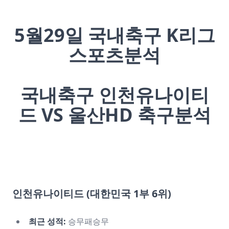
5월29일 국내축구 K리그
스포츠분석
국내축구 인천유나이티
드 VS 울산HD 축구분석
인천유나이티드 (대한민국 1부 6위)
최근 성적:
승무패승무