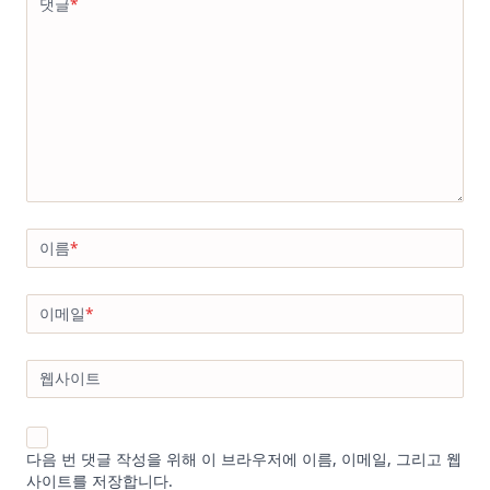
댓글
*
이름
*
이메일
*
웹사이트
다음 번 댓글 작성을 위해 이 브라우저에 이름, 이메일, 그리고 웹
사이트를 저장합니다.