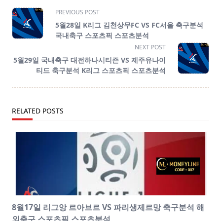
<span
PREVIOUS POST
class="nav-
5월28일 K리그 김천상무FC VS FC서울 축구분석
subtitle
국내축구 스포츠픽 스포츠분석
screen-
NEXT POST
reader-
5월29일 국내축구 대전하나시티즌 VS 제주유나이
text">Page</span>
티드 축구분석 K리그 스포츠픽 스포츠분석
RELATED POSTS
8월17일 리그앙 르아브르 VS 파리생제르망 축구분석 해
외축구 스포츠픽 스포츠분석