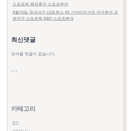
스포츠픽 해외축구 스포츠분석
8월16일 국내야구 LG트윈스 VS 기아타이거즈 야구분석 프
로야구 스포츠픽 KBO 스포츠분석
최신댓글
보여줄 댓글이 없습니다.
.
.
.
카테고리
BTI
WM카지노
마이크로게이밍
맥스벳