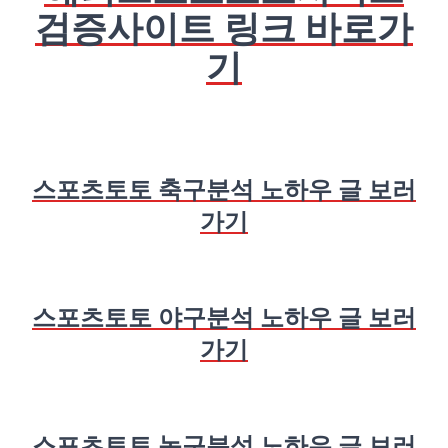
검증사이트 링크 바로가
기
스포츠토토 축구분석 노하우 글 보러
가기
스포츠토토 야구분석 노하우 글 보러
가기
스포츠토토 농구분석 노하우 글 보러