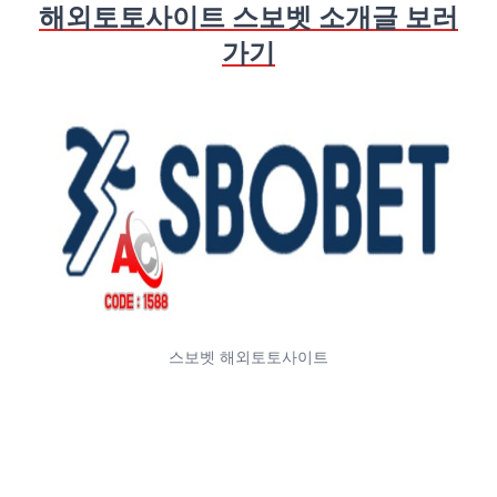
해외토토사이트 스보벳 소개글 보러
가기
스보벳 해외토토사이트