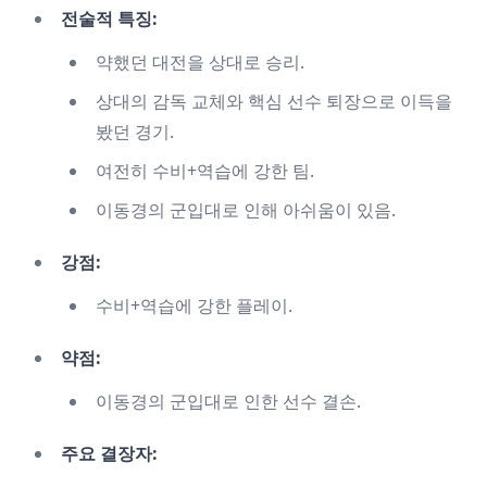
전술적 특징:
약했던 대전을 상대로 승리.
상대의 감독 교체와 핵심 선수 퇴장으로 이득을
봤던 경기.
여전히 수비+역습에 강한 팀.
이동경의 군입대로 인해 아쉬움이 있음.
강점:
수비+역습에 강한 플레이.
약점:
이동경의 군입대로 인한 선수 결손.
주요 결장자: