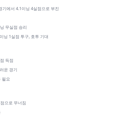
 경기에서 4.1이닝 4실점으로 부진
이닝 무실점 승리
6이닝 1실점 투구, 호투 기대
2점 득점
스러운 경기
등 필요
실점으로 무너짐
움