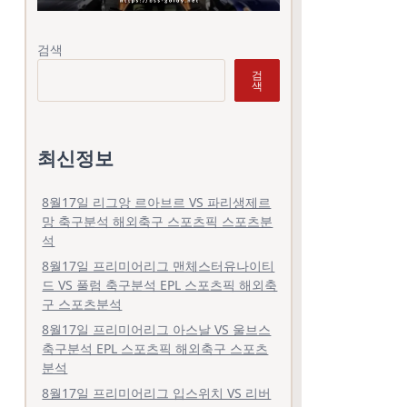
검색
검
색
최신정보
8월17일 리그앙 르아브르 VS 파리생제르
망 축구분석 해외축구 스포츠픽 스포츠분
석
8월17일 프리미어리그 맨체스터유나이티
드 VS 풀럼 축구분석 EPL 스포츠픽 해외축
구 스포츠분석
8월17일 프리미어리그 아스날 VS 울브스
축구분석 EPL 스포츠픽 해외축구 스포츠
분석
8월17일 프리미어리그 입스위치 VS 리버