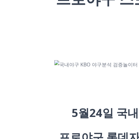
5월24일 국
프로야구 롯데자