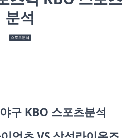
분석
스포츠분석
내야구 KBO 스포츠분석
이언츠 VS 삼성라이온즈