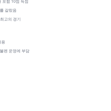
개 포함 10점 득점
부를 갈랐음
 최고의 경기
허용
불펜 운영에 부담