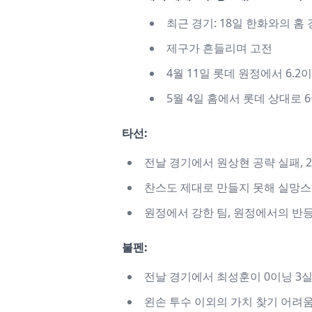
최근 경기: 18일 한화와의 홈
제구가 흔들리며 고전
4월 11일 롯데 원정에서 6.2
5월 4일 홈에서 롯데 상대로 
타선:
전날 경기에서 원상현 공략 실패, 
찬스도 제대로 만들지 못해 실망
원정에서 강한 팀, 원정에서의 반
불펜:
전날 경기에서 최성훈이 0이닝 3
왼손 투수 이외의 가치 찾기 어려