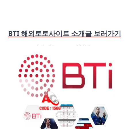
BTI 해외토토사이트 소개글 보러가기