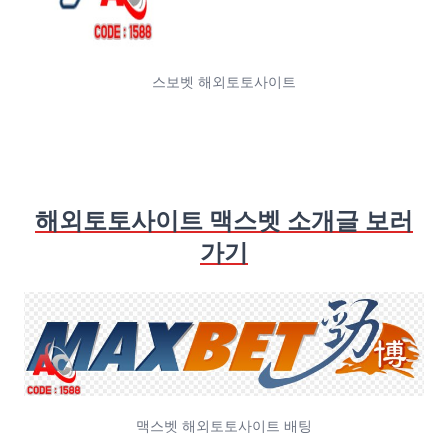
스보벳 해외토토사이트
해외토토사이트 맥스벳 소개글 보러
가기
맥스벳 해외토토사이트 배팅