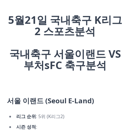
5월21일 국내축구 K리그
2 스포츠분석
국내축구 서울이랜드 VS
부처sFC 축구분석
서울 이랜드 (Seoul E-Land)
리그 순위
: 5위 (K리그2)
시즌 성적
: