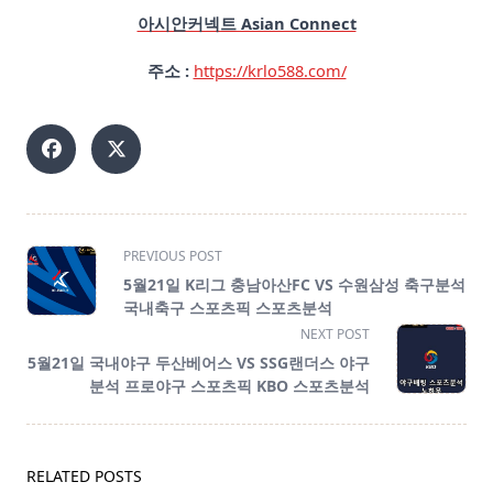
아시안커넥트 Asian Connect
주소 :
https://krlo588.com/
<span
PREVIOUS POST
class="nav-
5월21일 K리그 충남아산FC VS 수원삼성 축구분석
subtitle
국내축구 스포츠픽 스포츠분석
screen-
NEXT POST
reader-
5월21일 국내야구 두산베어스 VS SSG랜더스 야구
text">Page</span>
분석 프로야구 스포츠픽 KBO 스포츠분석
RELATED POSTS