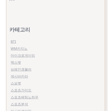
카테고리
BTI
WM카지노
마이크로게이밍
맥스벳
브레인갬블러
섹시바카라
스보벳
스포츠가이드
스포츠배팅노하우
스포츠분석
아시아게이밍
에볼루션카지노
오리엔탈게임