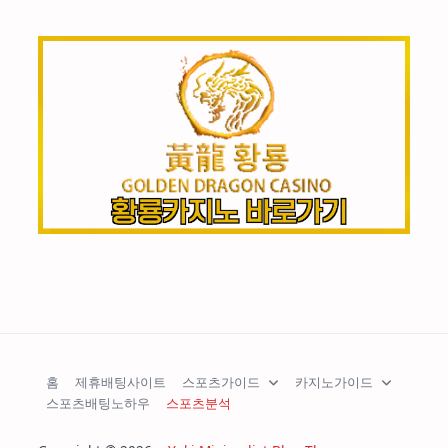
홈
제휴배팅사이트
스포츠가이드
카지노가이드
스포츠배팅노하우
스포츠분석