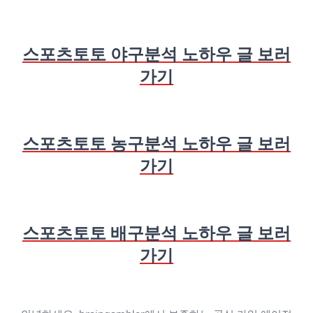
스포츠토토 야구분석 노하우 글 보러
가기
스포츠토토 농구분석 노하우 글 보러
가기
스포츠토토 배구분석 노하우 글 보러
가기