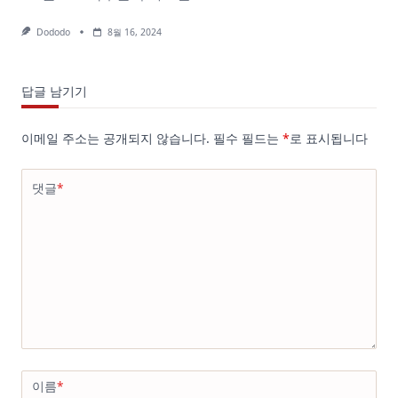
Dododo
8월 16, 2024
답글 남기기
이메일 주소는 공개되지 않습니다.
필수 필드는
*
로 표시됩니다
댓글
*
이름
*