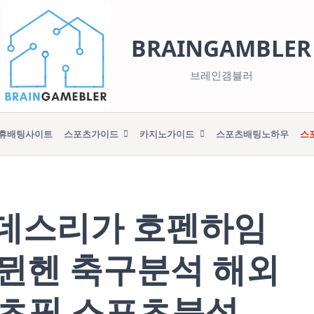
BRAINGAMBLER
브레인갬블러
휴배팅사이트
스포츠가이드
카지노가이드
스포츠배팅노하우
스
분데스리가 호펜하임
른뮌헨 축구분석 해외
포츠픽 스포츠분석