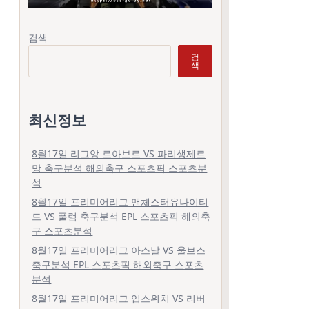
검색
검
색
최신정보
8월17일 리그앙 르아브르 VS 파리생제르
망 축구분석 해외축구 스포츠픽 스포츠분
석
8월17일 프리미어리그 맨체스터유나이티
드 VS 풀럼 축구분석 EPL 스포츠픽 해외축
구 스포츠분석
8월17일 프리미어리그 아스날 VS 울브스
축구분석 EPL 스포츠픽 해외축구 스포츠
분석
8월17일 프리미어리그 입스위치 VS 리버