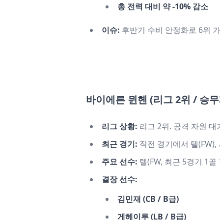
총 전력 대비 약 -10% 감소
이슈:
후반기 수비 안정화로 6위 가
바이에른 뮌헨 (리그 2위 / 승
리그 상황:
리그 2위. 공격 자원 대
최근 경기:
직전 경기에서 텔(FW), 
주요 선수:
텔(FW, 최근 5경기 1골 
결장 선수:
김민재 (CB / B급)
게헤이루 (LB / B급)