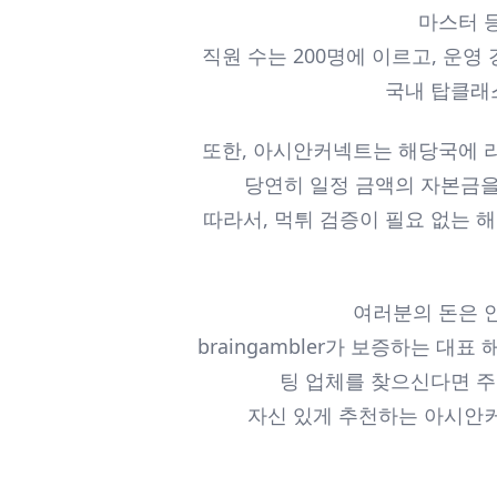
마스터 
직원 수는 200명에 이르고, 운영 
국내 탑클래
또한, 아시안커넥트는 해당국에 
당연히 일정 금액의 자본금을
따라서, 먹튀 검증이 필요 없는 
여러분의 돈은 
braingambler가 보증하는 대
팅 업체를 찾으신다면 
자신 있게 추천하는 아시안