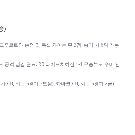
승)
푸르트와 승점 및 득실 차이는 단 3점. 승리 시 6위 가능
 공격 점검 완료, RB 라이프치히전 1-1 무승부로 수비 안
(CB, 최근 5경기 3도움), 카바크(CB, 최근 5경기 2골).