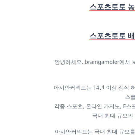
스포츠토토 농
스포츠토토 배
안녕하세요, braingambler
아시안커넥트는 14년 이상 정식 
스를
각종 스포츠, 온라인 카지노, E스
국내 최대 규모의
아시안커넥트는 국내 최대 규모를