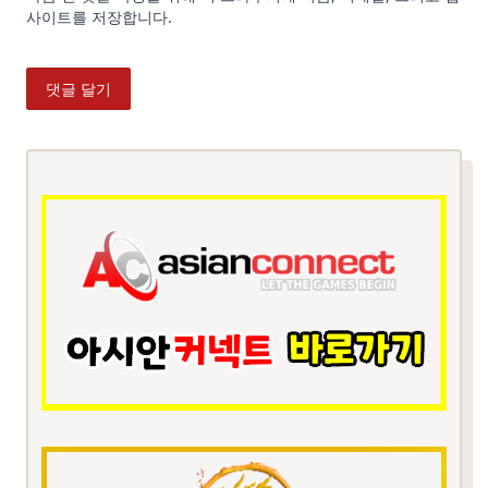
사이트를 저장합니다.