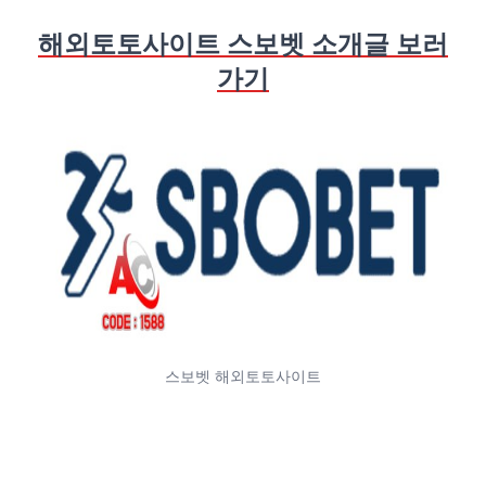
해외토토사이트 스보벳 소개글 보러
가기
스보벳 해외토토사이트