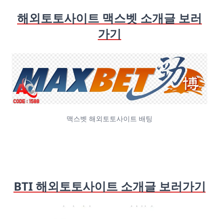
해외토토사이트 맥스벳 소개글 보러
가기
맥스벳 해외토토사이트 배팅
BTI 해외토토사이트 소개글 보러가기