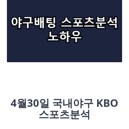
4월30일 국내야구 KBO
스포츠분석