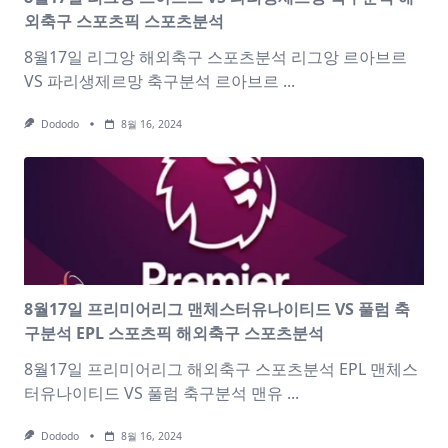
외축구 스포츠픽 스포츠분석
8월17일 리그앙 해외축구 스포츠분석 리그앙 르아브르
VS 파리생제르망 축구분석 르아브르
...
Dododo
8월 16, 2024
8월17일 프리미어리그 맨체스터유나이티드 VS 풀럼 축
구분석 EPL 스포츠픽 해외축구 스포츠분석
8월17일 프리미어리그 해외축구 스포츠분석 EPL 맨체스
터유나이티드 VS 풀럼 축구분석 맨유
...
Dododo
8월 16, 2024