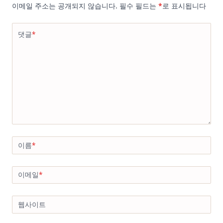
이메일 주소는 공개되지 않습니다.
필수 필드는
*
로 표시됩니다
댓글
*
이름
*
이메일
*
웹사이트