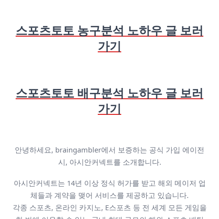
스포츠토토 농구분석 노하우 글 보러
가기
스포츠토토 배구분석 노하우 글 보러
가기
안녕하세요, braingambler에서 보증하는 공식 가입 에이전
시, 아시안커넥트를 소개합니다.
아시안커넥트는 14년 이상 정식 허가를 받고 해외 메이저 업
체들과 계약을 맺어 서비스를 제공하고 있습니다.
각종 스포츠, 온라인 카지노, E스포츠 등 전 세계 모든 게임을