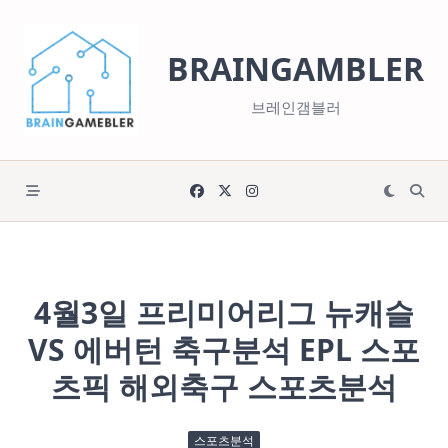
Skip
to
BRAINGAMBLER
content
브레인갬블러
4월3일 프리미어리그 뉴캐슬
VS 에버턴 축구분석 EPL 스포
츠픽 해외축구 스포츠분석
스포츠분석