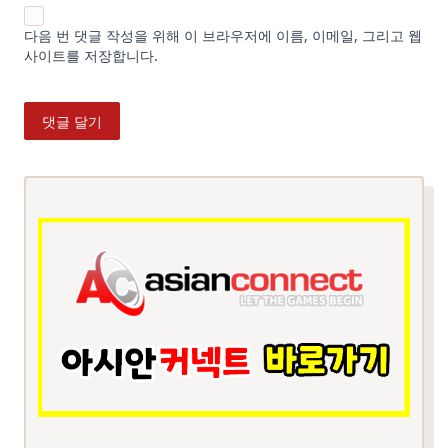
다음 번 댓글 작성을 위해 이 브라우저에 이름, 이메일, 그리고 웹
사이트를 저장합니다.