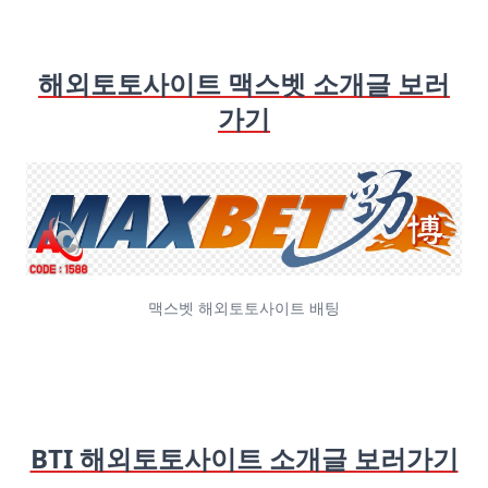
해외토토사이트 맥스벳 소개글 보러
가기
맥스벳 해외토토사이트 배팅
BTI 해외토토사이트 소개글 보러가기