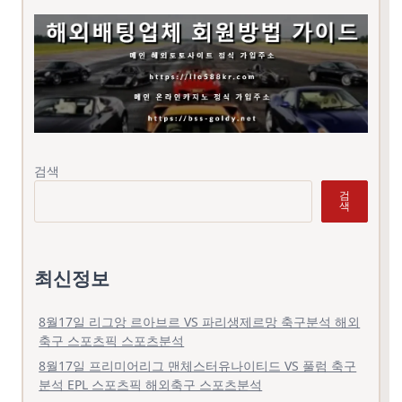
검색
검
색
최신정보
8월17일 리그앙 르아브르 VS 파리생제르망 축구분석 해외
축구 스포츠픽 스포츠분석
8월17일 프리미어리그 맨체스터유나이티드 VS 풀럼 축구
분석 EPL 스포츠픽 해외축구 스포츠분석