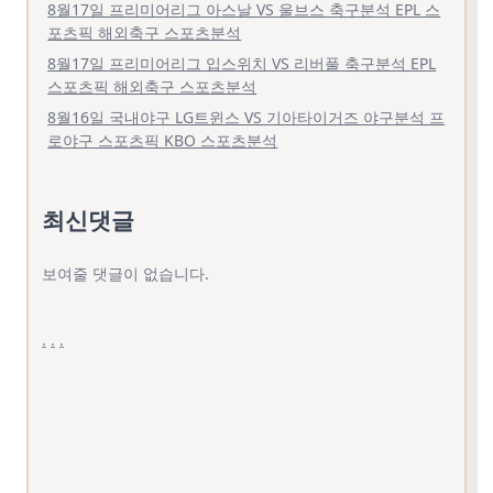
8월17일 프리미어리그 아스날 VS 울브스 축구분석 EPL 스
포츠픽 해외축구 스포츠분석
8월17일 프리미어리그 입스위치 VS 리버풀 축구분석 EPL
스포츠픽 해외축구 스포츠분석
8월16일 국내야구 LG트윈스 VS 기아타이거즈 야구분석 프
로야구 스포츠픽 KBO 스포츠분석
최신댓글
보여줄 댓글이 없습니다.
.
.
.
카테고리
BTI
WM카지노