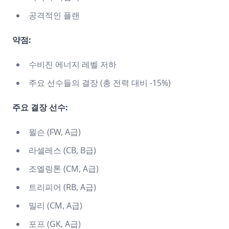
공격적인 플랜
약점:
수비진 에너지 레벨 저하
주요 선수들의 결장 (총 전력 대비 -15%)
주요 결장 선수:
윌슨 (FW, A급)
라셀레스 (CB, B급)
조엘링톤 (CM, A급)
트리피어 (RB, A급)
밀리 (CM, A급)
포프 (GK, A급)