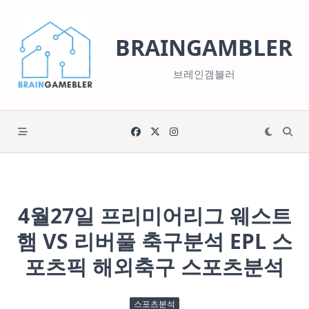
Skip
to
BRAINGAMBLER
content
브레인갬블러
4월27일 프리미어리그 웨스트
햄 VS 리버풀 축구분석 EPL 스
포츠픽 해외축구 스포츠분석
스포츠분석