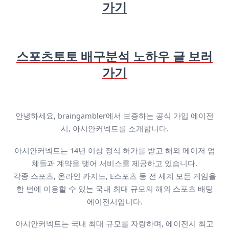
가기
스포츠토토 배구분석 노하우 글 보러
가기
안녕하세요, braingambler에서 보증하는 공식 가입 에이전
시, 아시안커넥트를 소개합니다.
아시안커넥트는 14년 이상 정식 허가를 받고 해외 메이저 업
체들과 계약을 맺어 서비스를 제공하고 있습니다.
각종 스포츠, 온라인 카지노, E스포츠 등 전 세계 모든 게임을
한 번에 이용할 수 있는 국내 최대 규모의 해외 스포츠 배팅
에이전시입니다.
아시안커넥트는 국내 최대 규모를 자랑하며, 에이전시 최고