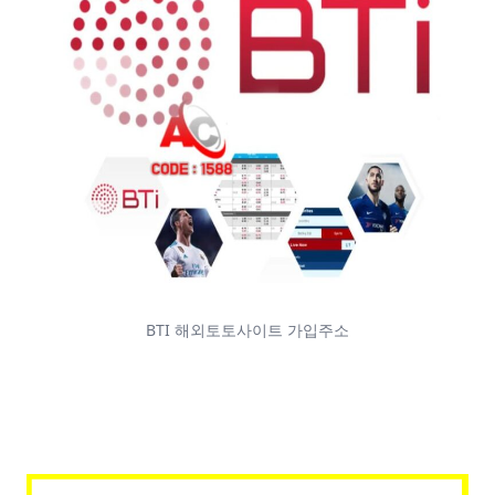
BTI 해외토토사이트 가입주소