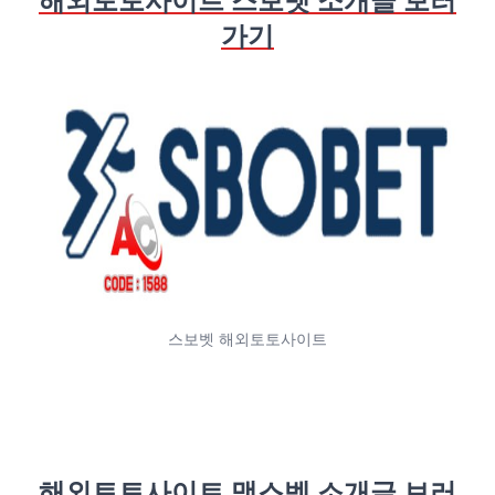
가기
스보벳 해외토토사이트
해외토토사이트 맥스벳 소개글 보러