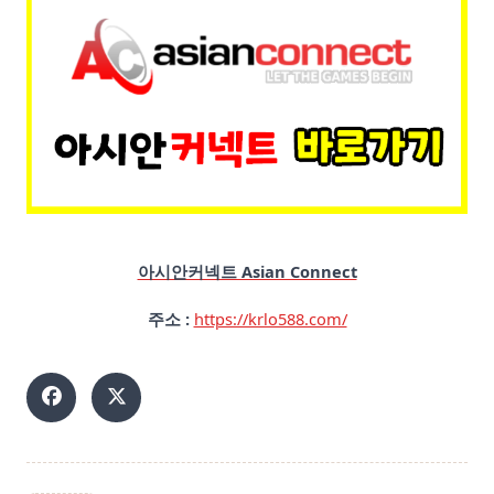
아시안커넥트 Asian Connect
주소 :
https://krlo588.com/