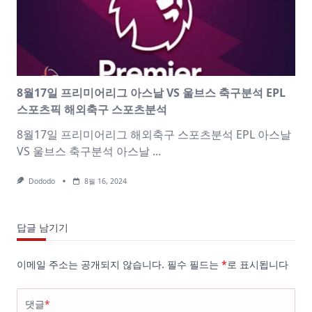
8월17일 프리미어리그 아스날 VS 울브스 축구분석 EPL
스포츠픽 해외축구 스포츠분석
8월17일 프리미어리그 해외축구 스포츠분석 EPL 아스날
VS 울브스 축구분석 아스날
...
Dododo
8월 16, 2024
답글 남기기
이메일 주소는 공개되지 않습니다.
필수 필드는
*
로 표시됩니다
댓글
*