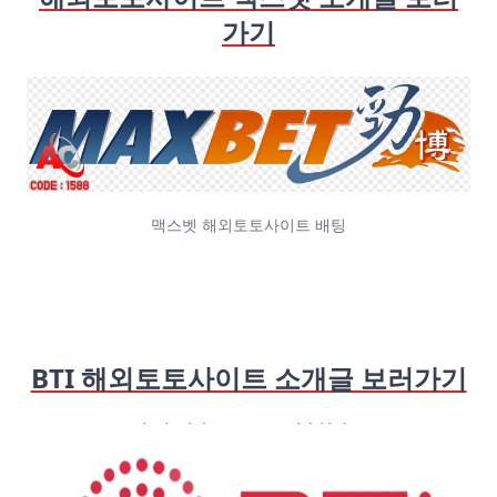
가기
맥스벳 해외토토사이트 배팅
BTI 해외토토사이트 소개글 보러가기