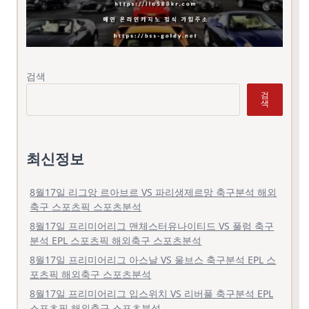
검색
검
색
최신정보
8월17일 리그앙 르아브르 VS 파리생제르망 축구분석 해외
축구 스포츠픽 스포츠분석
8월17일 프리미어리그 맨체스터유나이티드 VS 풀럼 축구
분석 EPL 스포츠픽 해외축구 스포츠분석
8월17일 프리미어리그 아스날 VS 울브스 축구분석 EPL 스
포츠픽 해외축구 스포츠분석
8월17일 프리미어리그 입스위치 VS 리버풀 축구분석 EPL
스포츠픽 해외축구 스포츠분석