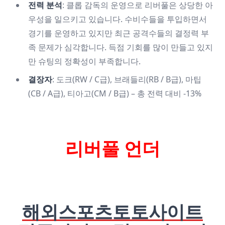
전력 분석
: 클롭 감독의 운영으로 리버풀은 상당한 아
우성을 일으키고 있습니다. 수비수들을 투입하면서
경기를 운영하고 있지만 최근 공격수들의 결정력 부
족 문제가 심각합니다. 득점 기회를 많이 만들고 있지
만 슈팅의 정확성이 부족합니다.
결장자
: 도크(RW / C급), 브래들리(RB / B급), 마팁
(CB / A급), 티아고(CM / B급) – 총 전력 대비 -13%
리버풀 언더
해외스포츠토토사이트