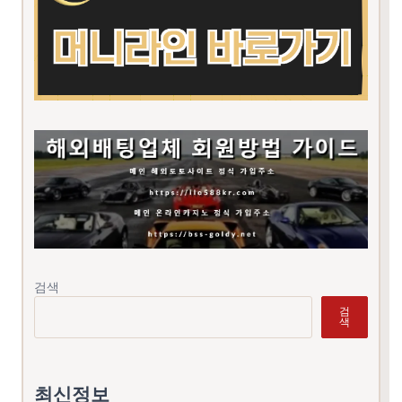
검색
검
색
최신정보