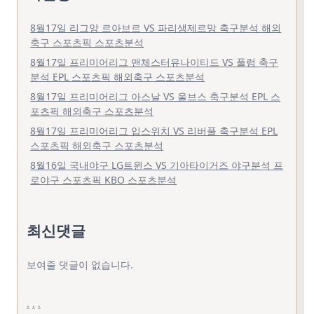
8월17일 리그앙 르아브르 VS 파리생제르망 축구분석 해외
축구 스포츠픽 스포츠분석
8월17일 프리미어리그 맨체스터유나이티드 VS 풀럼 축구
분석 EPL 스포츠픽 해외축구 스포츠분석
8월17일 프리미어리그 아스날 VS 울브스 축구분석 EPL 스
포츠픽 해외축구 스포츠분석
8월17일 프리미어리그 입스위치 VS 리버풀 축구분석 EPL
스포츠픽 해외축구 스포츠분석
8월16일 국내야구 LG트윈스 VS 기아타이거즈 야구분석 프
로야구 스포츠픽 KBO 스포츠분석
최신댓글
보여줄 댓글이 없습니다.
.
.
.