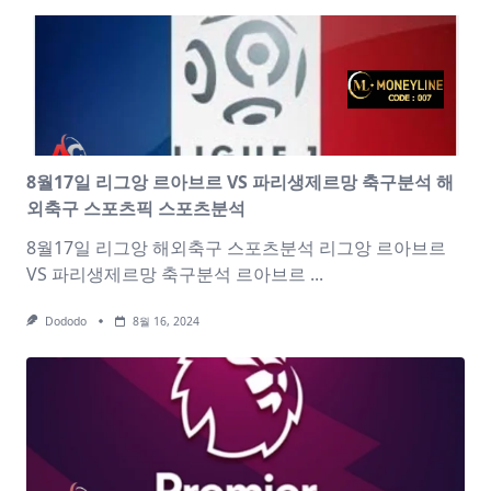
8월17일 리그앙 르아브르 VS 파리생제르망 축구분석 해
외축구 스포츠픽 스포츠분석
8월17일 리그앙 해외축구 스포츠분석 리그앙 르아브르
VS 파리생제르망 축구분석 르아브르
...
Dododo
8월 16, 2024