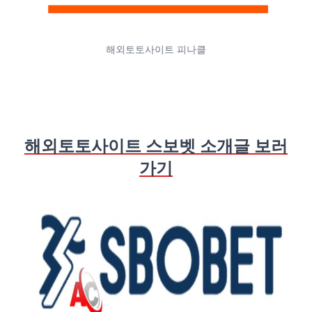
해외토토사이트 피나클
해외토토사이트 스보벳 소개글 보러
가기