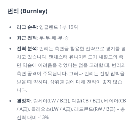
번리 (Burnley)
리그 순위
: 잉글랜드 1부 19위
최근 전적
: 무-무-패-무-승
전력 분석
: 번리는 측면을 활용한 전략으로 경기를 펼
치고 있습니다. 맨체스터 유나이티드가 셰필드의 측
면 역습에 어려움을 겪었다는 점을 고려할 때, 번리의
측면 공격이 주목됩니다. 그러나 번리는 전방 압박을
받을 때 약하며, 상위권 팀에 대해 전적이 좋지 않습
니다.
결장자
: 람세이(LW / B급), 다킬(CB / B급), 베이어(CB
/ A급), 콜레오소(LW / A급), 레드몬드(RW / B급) – 총
전력 대비 -13%