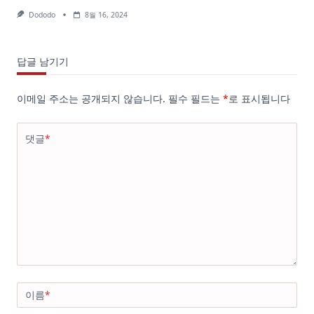
Dododo
8월 16, 2024
답글 남기기
이메일 주소는 공개되지 않습니다.
필수 필드는
*
로 표시됩니다
댓글
*
이름
*