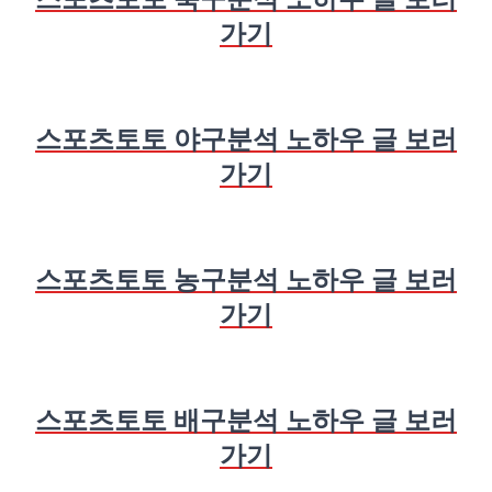
가기
스포츠토토 야구분석 노하우 글 보러
가기
스포츠토토 농구분석 노하우 글 보러
가기
스포츠토토 배구분석 노하우 글 보러
가기