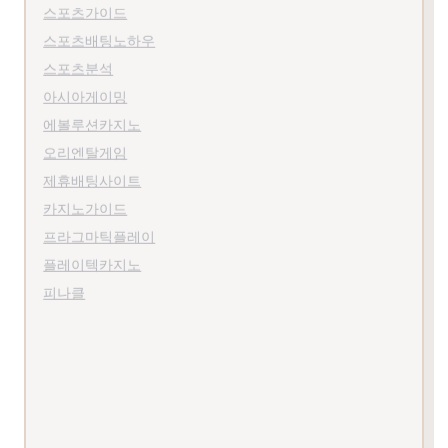
에볼루션카지노
오리엔탈게임
제휴배팅사이트
카지노가이드
프라그마틱플레이
플레이텍카지노
피나클