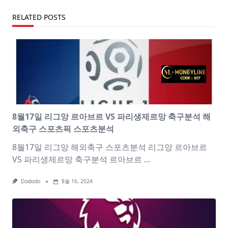
RELATED POSTS
8월17일 리그앙 르아브르 VS 파리생제르망 축구분석 해
외축구 스포츠픽 스포츠분석
8월17일 리그앙 해외축구 스포츠분석 리그앙 르아브르
VS 파리생제르망 축구분석 르아브르
...
Dododo
8월 16, 2024