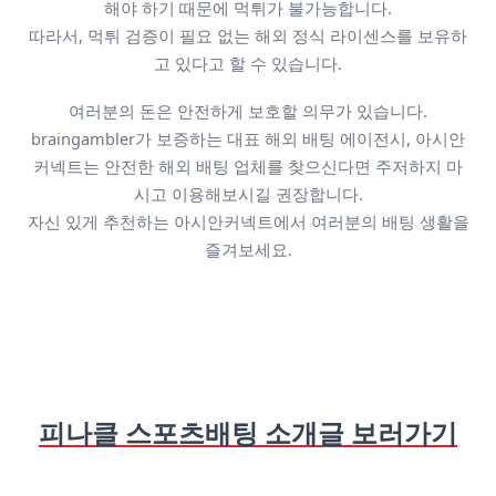
해야 하기 때문에 먹튀가 불가능합니다.
따라서, 먹튀 검증이 필요 없는 해외 정식 라이센스를 보유하
고 있다고 할 수 있습니다.
여러분의 돈은 안전하게 보호할 의무가 있습니다.
braingambler가 보증하는 대표 해외 배팅 에이전시, 아시안
커넥트는 안전한 해외 배팅 업체를 찾으신다면 주저하지 마
시고 이용해보시길 권장합니다.
자신 있게 추천하는 아시안커넥트에서 여러분의 배팅 생활을
즐겨보세요.
피나클 스포츠배팅 소개글 보러가기