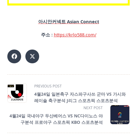
아시안커넥트 Asian Connect
주소 :
https://krlo588.com/
<span
PREVIOUS POST
class="nav-
4월24일 일본축구 자스파구사쓰 군마 VS 가시와
subtitle
레이솔 축구분석 J리그 스포츠픽 스포츠분석
screen-
NEXT POST
reader-
4월24일 국내야구 두산베어스 VS NC다이노스 야
text">Page</span>
구분석 프로야구 스포츠픽 KBO 스포츠분석