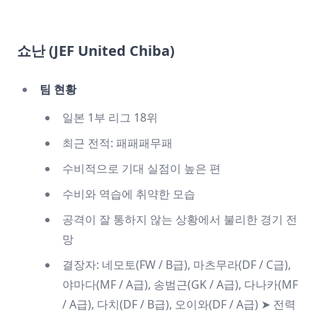
쇼난 (JEF United Chiba)
팀 현황
일본 1부 리그 18위
최근 전적: 패패패무패
수비적으로 기대 실점이 높은 편
수비와 역습에 취약한 모습
공격이 잘 통하지 않는 상황에서 불리한 경기 전
망
결장자: 네모토(FW / B급), 마츠무라(DF / C급),
야마다(MF / A급), 송범근(GK / A급), 다나카(MF
/ A급), 다치(DF / B급), 오이와(DF / A급) ➤ 전력