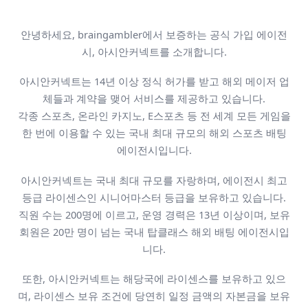
안녕하세요, braingambler에서 보증하는 공식 가입 에이전
시, 아시안커넥트를 소개합니다.
아시안커넥트는 14년 이상 정식 허가를 받고 해외 메이저 업
체들과 계약을 맺어 서비스를 제공하고 있습니다.
각종 스포츠, 온라인 카지노, E스포츠 등 전 세계 모든 게임을
한 번에 이용할 수 있는 국내 최대 규모의 해외 스포츠 배팅
에이전시입니다.
아시안커넥트는 국내 최대 규모를 자랑하며, 에이전시 최고
등급 라이센스인 시니어마스터 등급을 보유하고 있습니다.
직원 수는 200명에 이르고, 운영 경력은 13년 이상이며, 보유
회원은 20만 명이 넘는 국내 탑클래스 해외 배팅 에이전시입
니다.
또한, 아시안커넥트는 해당국에 라이센스를 보유하고 있으
며, 라이센스 보유 조건에 당연히 일정 금액의 자본금을 보유