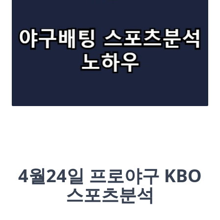
4월24일 프로야구 KBO
스포츠분석