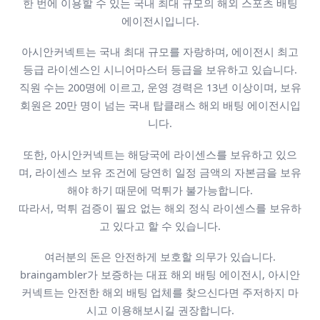
한 번에 이용할 수 있는 국내 최대 규모의 해외 스포츠 배팅
에이전시입니다.
아시안커넥트는 국내 최대 규모를 자랑하며, 에이전시 최고
등급 라이센스인 시니어마스터 등급을 보유하고 있습니다.
직원 수는 200명에 이르고, 운영 경력은 13년 이상이며, 보유
회원은 20만 명이 넘는 국내 탑클래스 해외 배팅 에이전시입
니다.
또한, 아시안커넥트는 해당국에 라이센스를 보유하고 있으
며, 라이센스 보유 조건에 당연히 일정 금액의 자본금을 보유
해야 하기 때문에 먹튀가 불가능합니다.
따라서, 먹튀 검증이 필요 없는 해외 정식 라이센스를 보유하
고 있다고 할 수 있습니다.
여러분의 돈은 안전하게 보호할 의무가 있습니다.
braingambler가 보증하는 대표 해외 배팅 에이전시, 아시안
커넥트는 안전한 해외 배팅 업체를 찾으신다면 주저하지 마
시고 이용해보시길 권장합니다.