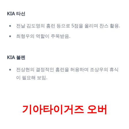
KIA 타선
전날 김도영의 홈런 등으로 5점을 올리며 찬스 활용.
최형우의 역할이 주목받음.
KIA 불펜
전상현의 결정적인 홈런을 허용하며 조상우의 휴식
이 필요해 보임.
기아타이거즈 오버