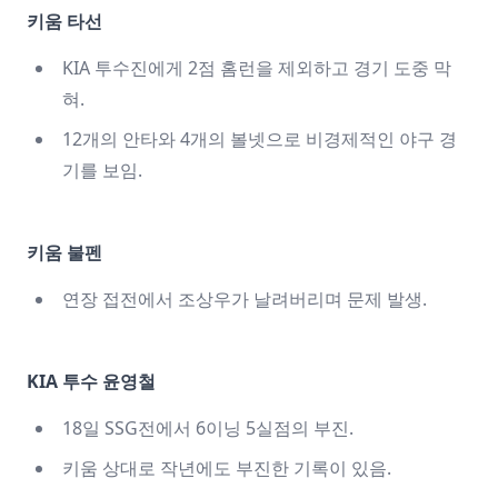
키움 타선
KIA 투수진에게 2점 홈런을 제외하고 경기 도중 막
혀.
12개의 안타와 4개의 볼넷으로 비경제적인 야구 경
기를 보임.
키움 불펜
연장 접전에서 조상우가 날려버리며 문제 발생.
KIA 투수 윤영철
18일 SSG전에서 6이닝 5실점의 부진.
키움 상대로 작년에도 부진한 기록이 있음.