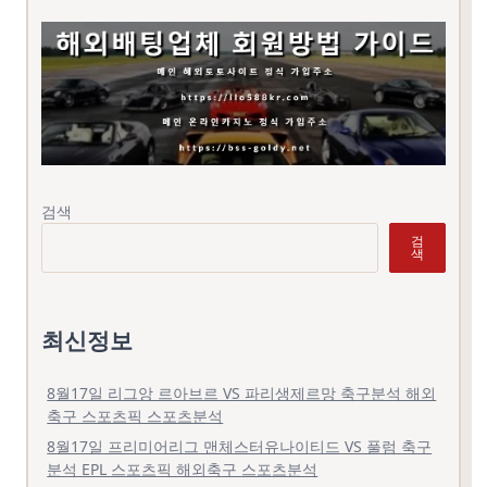
검색
검
색
최신정보
8월17일 리그앙 르아브르 VS 파리생제르망 축구분석 해외
축구 스포츠픽 스포츠분석
8월17일 프리미어리그 맨체스터유나이티드 VS 풀럼 축구
분석 EPL 스포츠픽 해외축구 스포츠분석