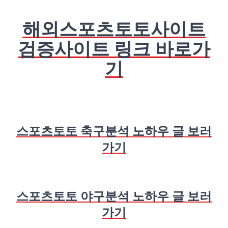
해외스포츠토토사이트
검증사이트 링크 바로가
기
스포츠토토 축구분석 노하우 글 보러
가기
스포츠토토 야구분석 노하우 글 보러
가기