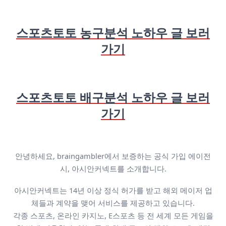
스포츠토토 농구분석 노하우 글 보러
가기
스포츠토토 배구분석 노하우 글 보러
가기
안녕하세요, braingambler에서 보증하는 공식 가입 에이전
시, 아시안커넥트를 소개합니다.
아시안커넥트는 14년 이상 정식 허가를 받고 해외 메이저 업
체들과 계약을 맺어 서비스를 제공하고 있습니다.
각종 스포츠, 온라인 카지노, E스포츠 등 전 세계 모든 게임을