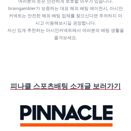
여러분의 돈은 안전하게 보호할 의무가 있습니다.
braingambler가 보증하는 대표 해외 배팅 에이전시, 아시안
커넥트는 안전한 해외 배팅 업체를 찾으신다면 주저하지 마
시고 이용해보시길 권장합니다.
자신 있게 추천하는 아시안커넥트에서 여러분의 배팅 생활을
즐겨보세요.
피나클 스포츠배팅 소개글 보러가기