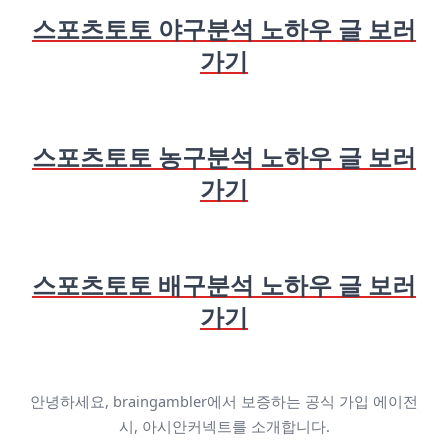
스포츠토토 야구분석 노하우 글 보러
가기
스포츠토토 농구분석 노하우 글 보러
가기
스포츠토토 배구분석 노하우 글 보러
가기
안녕하세요, braingambler에서 보증하는 공식 가입 에이전
시, 아시안커넥트를 소개합니다.