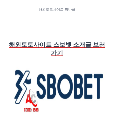
해외토토사이트 피나클
해외토토사이트 스보벳 소개글 보러
가기