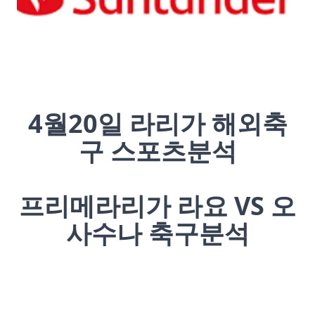
4월20일 라리가 해외축
구 스포츠분석
프리메라리가 라요 VS 오
사수나 축구분석