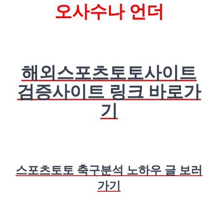
오사수나 언더
해외스포츠토토사이트
검증사이트 링크 바로가
기
스포츠토토 축구분석 노하우 글 보러
가기