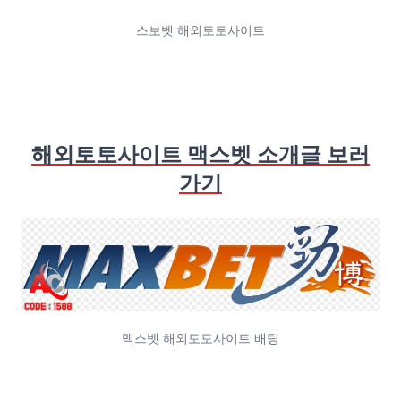
스보벳 해외토토사이트
해외토토사이트 맥스벳 소개글 보러
가기
맥스벳 해외토토사이트 배팅