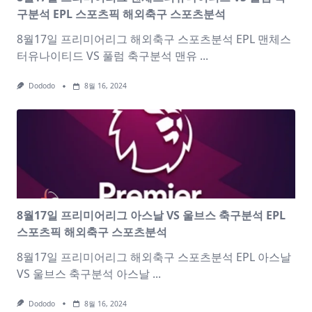
구분석 EPL 스포츠픽 해외축구 스포츠분석
8월17일 프리미어리그 해외축구 스포츠분석 EPL 맨체스
터유나이티드 VS 풀럼 축구분석 맨유
...
Dododo
8월 16, 2024
8월17일 프리미어리그 아스날 VS 울브스 축구분석 EPL
스포츠픽 해외축구 스포츠분석
8월17일 프리미어리그 해외축구 스포츠분석 EPL 아스날
VS 울브스 축구분석 아스날
...
Dododo
8월 16, 2024