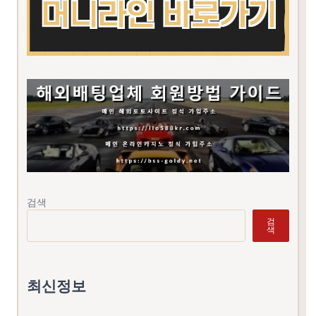
검색
검
색
최신정보