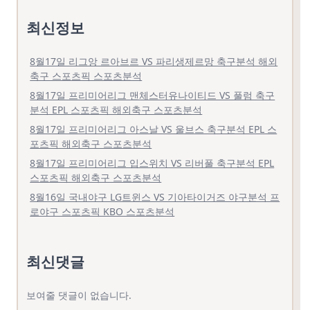
최신정보
8월17일 리그앙 르아브르 VS 파리생제르망 축구분석 해외
축구 스포츠픽 스포츠분석
8월17일 프리미어리그 맨체스터유나이티드 VS 풀럼 축구
분석 EPL 스포츠픽 해외축구 스포츠분석
8월17일 프리미어리그 아스날 VS 울브스 축구분석 EPL 스
포츠픽 해외축구 스포츠분석
8월17일 프리미어리그 입스위치 VS 리버풀 축구분석 EPL
스포츠픽 해외축구 스포츠분석
8월16일 국내야구 LG트윈스 VS 기아타이거즈 야구분석 프
로야구 스포츠픽 KBO 스포츠분석
최신댓글
보여줄 댓글이 없습니다.