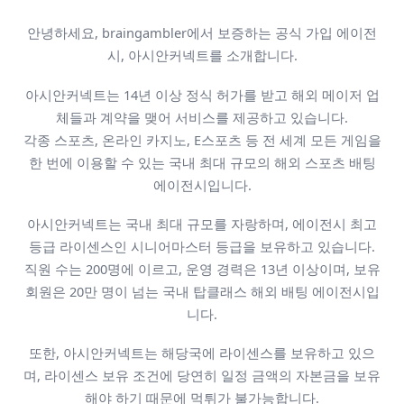
안녕하세요, braingambler에서 보증하는 공식 가입 에이전
시, 아시안커넥트를 소개합니다.
아시안커넥트는 14년 이상 정식 허가를 받고 해외 메이저 업
체들과 계약을 맺어 서비스를 제공하고 있습니다.
각종 스포츠, 온라인 카지노, E스포츠 등 전 세계 모든 게임을
한 번에 이용할 수 있는 국내 최대 규모의 해외 스포츠 배팅
에이전시입니다.
아시안커넥트는 국내 최대 규모를 자랑하며, 에이전시 최고
등급 라이센스인 시니어마스터 등급을 보유하고 있습니다.
직원 수는 200명에 이르고, 운영 경력은 13년 이상이며, 보유
회원은 20만 명이 넘는 국내 탑클래스 해외 배팅 에이전시입
니다.
또한, 아시안커넥트는 해당국에 라이센스를 보유하고 있으
며, 라이센스 보유 조건에 당연히 일정 금액의 자본금을 보유
해야 하기 때문에 먹튀가 불가능합니다.