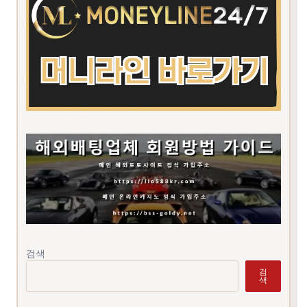
검색
검
색