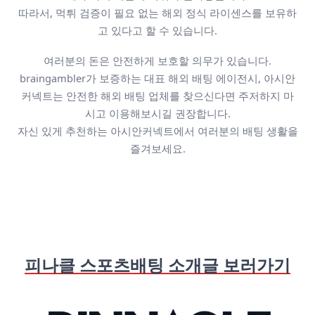
따라서, 먹튀 검증이 필요 없는 해외 정식 라이센스를 보유하
고 있다고 할 수 있습니다.
여러분의 돈은 안전하게 보호할 의무가 있습니다.
braingambler가 보증하는 대표 해외 배팅 에이전시, 아시안
커넥트는 안전한 해외 배팅 업체를 찾으신다면 주저하지 마
시고 이용해보시길 권장합니다.
자신 있게 추천하는 아시안커넥트에서 여러분의 배팅 생활을
즐겨보세요.
피나클 스포츠배팅 소개글 보러가기