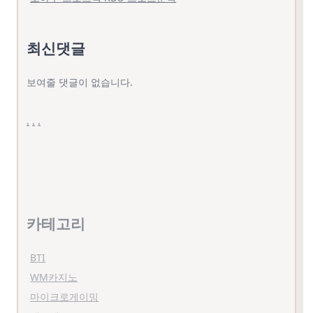
최신댓글
보여줄 댓글이 없습니다.
.
.
.
카테고리
BTI
WM카지노
마이크로게이밍
맥스벳
브레인갬블러
섹시바카라