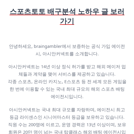
스포츠토토 배구분석 노하우 글 보러
가기
안녕하세요, braingambler에서 보증하는 공식 가입 에이전
시, 아시안커넥트를 소개합니다.
아시안커넥트는 14년 이상 정식 허가를 받고 해외 메이저 업
체들과 계약을 맺어 서비스를 제공하고 있습니다.
각종 스포츠, 온라인 카지노, E스포츠 등 전 세계 모든 게임을
한 번에 이용할 수 있는 국내 최대 규모의 해외 스포츠 배팅
에이전시입니다.
아시안커넥트는 국내 최대 규모를 자랑하며, 에이전시 최고
등급 라이센스인 시니어마스터 등급을 보유하고 있습니다.
직원 수는 200명에 이르고, 운영 경력은 13년 이상이며, 보유
회원은 20만 명이 넘는 국내 탑클래스 해외 배팅 에이전시입