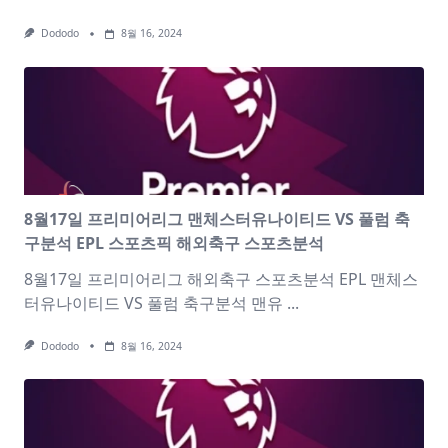
Dododo
8월 16, 2024
8월17일 프리미어리그 맨체스터유나이티드 VS 풀럼 축
구분석 EPL 스포츠픽 해외축구 스포츠분석
8월17일 프리미어리그 해외축구 스포츠분석 EPL 맨체스
터유나이티드 VS 풀럼 축구분석 맨유
...
Dododo
8월 16, 2024