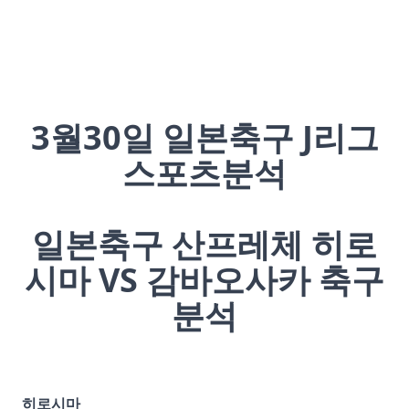
3월30일 일본축구 J리그
스포츠분석
일본축구 산프레체 히로
시마 VS 감바오사카 축구
분석
히로시마