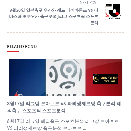
screen-
NEXT POST
reader-
3월30일 일본축구 우라와 레드 다이아몬즈 VS 아
text">Page</span>
비스파 후쿠오카 축구분석 J리그 스포츠픽 스포츠
분석
RELATED POSTS
8월17일 리그앙 르아브르 VS 파리생제르망 축구분석 해
외축구 스포츠픽 스포츠분석
8월17일 리그앙 해외축구 스포츠분석 리그앙 르아브르
VS 파리생제르망 축구분석 르아브르
...