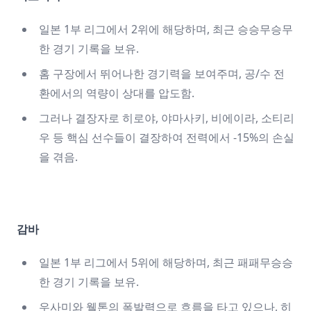
일본 1부 리그에서 2위에 해당하며, 최근 승승무승무
한 경기 기록을 보유.
홈 구장에서 뛰어나한 경기력을 보여주며, 공/수 전
환에서의 역량이 상대를 압도함.
그러나 결장자로 히로야, 야마사키, 비에이라, 소티리
우 등 핵심 선수들이 결장하여 전력에서 -15%의 손실
을 겪음.
감바
일본 1부 리그에서 5위에 해당하며, 최근 패패무승승
한 경기 기록을 보유.
우사미와 웰톤의 폭발력으로 흐름을 타고 있으나, 히