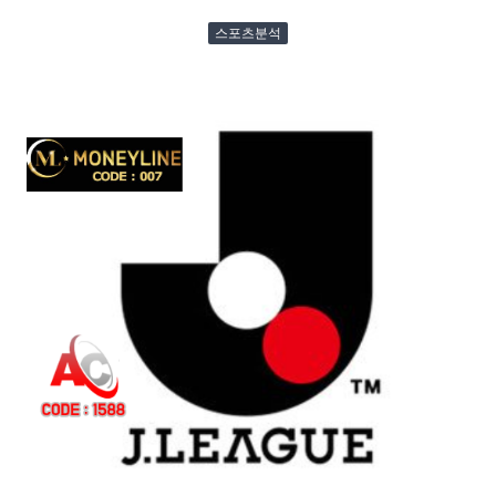
스포츠분석