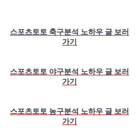
스포츠토토 축구분석 노하우 글 보러
가기
스포츠토토 야구분석 노하우 글 보러
가기
스포츠토토 농구분석 노하우 글 보러
가기