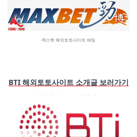
맥스벳 해외토토사이트 배팅
BTI 해외토토사이트 소개글 보러가기