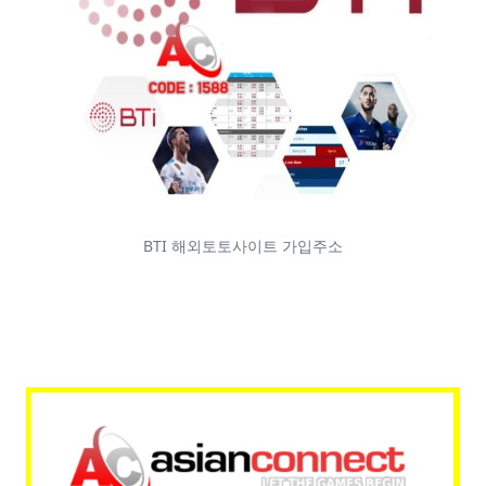
BTI 해외토토사이트 가입주소