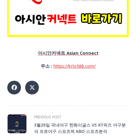
아시안커넥트 Asian Connect
주소 :
https://krlo588.com/
<span
PREVIOUS POST
class="nav-
3월29일 국내야구 한화이글스 VS KT위즈 야구분
subtitle
석 프로야구 스포츠픽 KBO 스포츠분석