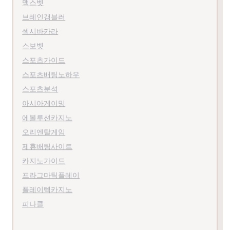
스보벳
스포츠가이드
스포츠배팅노하우
스포츠분석
아시아게이밍
에볼루션카지노
오리엔탈게임
제휴배팅사이트
카지노가이드
프라그마틱플레이
플레이텍카지노
피나클