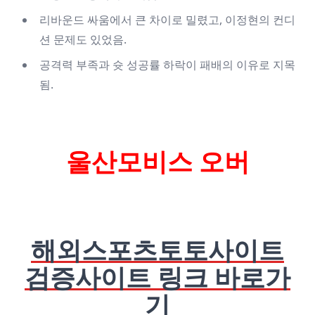
리바운드 싸움에서 큰 차이로 밀렸고, 이정현의 컨디
션 문제도 있었음.
공격력 부족과 슛 성공률 하락이 패배의 이유로 지목
됨.
울산모비스 오버
해외스포츠토토사이트
검증사이트 링크 바로가
기