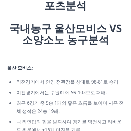
포츠분석
국내농구 울산모비스 VS
소양소노 농구분석
울산 모비스:
직전경기에서 안양 정관장을 상대로 98-81로 승리.
이전경기에서는 수원KT에 99-103으로 패배.
최근 6경기 중 5승 1패의 좋은 흐름을 보이며 시즌 전
체 성적은 24승 19패.
빅 라인업의 힘을 발휘하여 경기를 역전하고 리바운
드 싸움에서 +16개 마진을 기록.