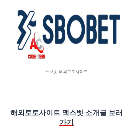
스보벳 해외토토사이트
해외토토사이트 맥스벳 소개글 보러
가기