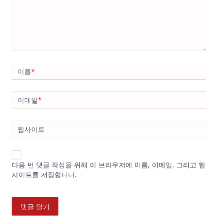
이름
*
이메일
*
웹사이트
다음 번 댓글 작성을 위해 이 브라우저에 이름, 이메일, 그리고 웹
사이트를 저장합니다.