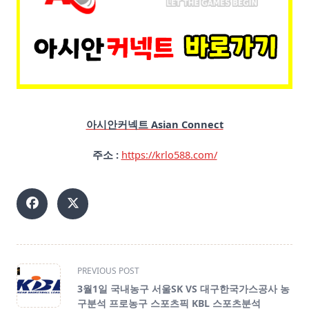
아시안커넥트 Asian Connect
주소 :
https://krlo588.com/
<span
PREVIOUS POST
class="nav-
3월1일 국내농구 서울SK VS 대구한국가스공사 농
subtitle
구분석 프로농구 스포츠픽 KBL 스포츠분석