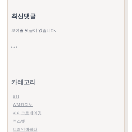
최신댓글
보여줄 댓글이 없습니다.
.
.
.
카테고리
BTI
WM카지노
마이크로게이밍
맥스벳
브레인갬블러
섹시바카라
스보벳