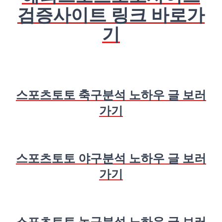
검증사이트 링크 바로가
기
스포츠토토 축구분석 노하우 글 보러
가기
스포츠토토 야구분석 노하우 글 보러
가기
스포츠토토 농구분석 노하우 글 보러