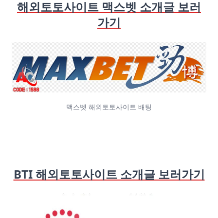
해외토토사이트 맥스벳 소개글 보러
가기
맥스벳 해외토토사이트 배팅
BTI 해외토토사이트 소개글 보러가기