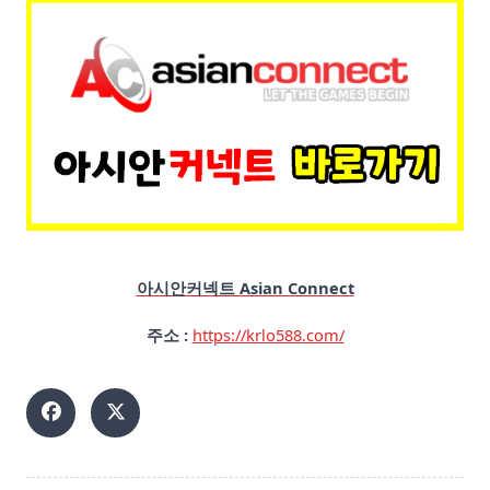
아시안커넥트 Asian Connect
주소 :
https://krlo588.com/