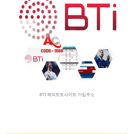
BTI 해외토토사이트 가입주소