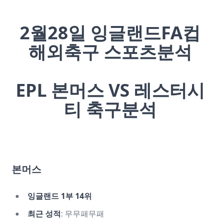
2월28일 잉글랜드FA컵
해외축구 스포츠분석
EPL 본머스 VS 레스터시
티 축구분석
본머스
잉글랜드 1부 14위
최근 성적
: 무무패무패