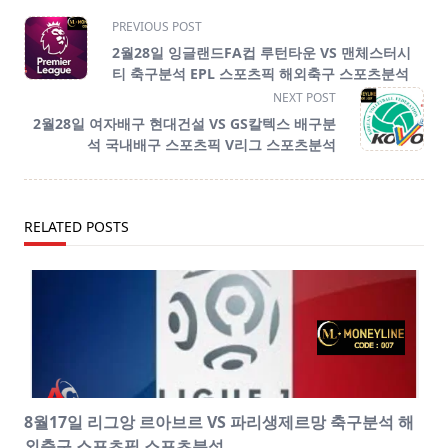
<span
PREVIOUS POST
class="nav-
2월28일 잉글랜드FA컵 루턴타운 VS 맨체스터시
subtitle
티 축구분석 EPL 스포츠픽 해외축구 스포츠분석
screen-
NEXT POST
reader-
2월28일 여자배구 현대건설 VS GS칼텍스 배구분
text">Page</span>
석 국내배구 스포츠픽 V리그 스포츠분석
RELATED POSTS
8월17일 리그앙 르아브르 VS 파리생제르망 축구분석 해
외축구 스포츠픽 스포츠분석