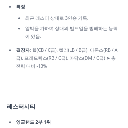
특징
:
최근 레스터 상대로 3연승 기록.
압박을 가하며 상대의 빌드업을 방해하는 능력
이 있음.
결장자
: 힐(CB / C급), 켈리(LB / B급), 아론스(RB / A
급), 프레드릭스(RB / C급), 아담스(DM / C급) ➤ 총
전력 대비 -13%
레스터시티
잉글랜드 2부 1위