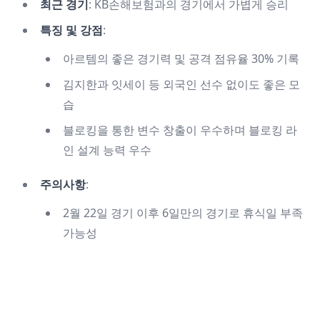
최근 경기
: KB손해보험과의 경기에서 가볍게 승리
특징 및 강점
:
아르템의 좋은 경기력 및 공격 점유율 30% 기록
김지한과 잇세이 등 외국인 선수 없이도 좋은 모
습
블로킹을 통한 변수 창출이 우수하며 블로킹 라
인 설계 능력 우수
주의사항
:
2월 22일 경기 이후 6일만의 경기로 휴식일 부족
가능성