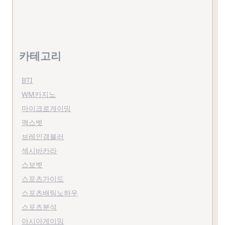
카테고리
BTI
WM카지노
마이크로게이밍
맥스벳
브레인갬블러
섹시바카라
스보벳
스포츠가이드
스포츠배팅노하우
스포츠분석
아시아게이밍
에볼루션카지노
오리엔탈게임
제휴배팅사이트