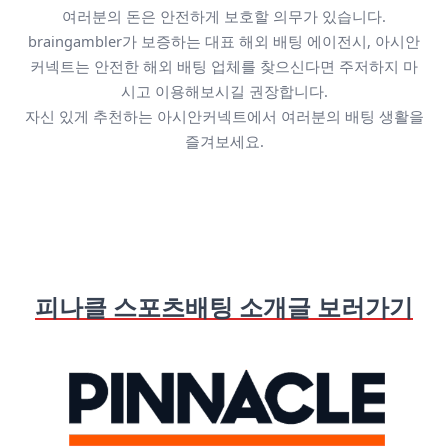
여러분의 돈은 안전하게 보호할 의무가 있습니다.
braingambler가 보증하는 대표 해외 배팅 에이전시, 아시안
커넥트는 안전한 해외 배팅 업체를 찾으신다면 주저하지 마
시고 이용해보시길 권장합니다.
자신 있게 추천하는 아시안커넥트에서 여러분의 배팅 생활을
즐겨보세요.
피나클 스포츠배팅 소개글 보러가기