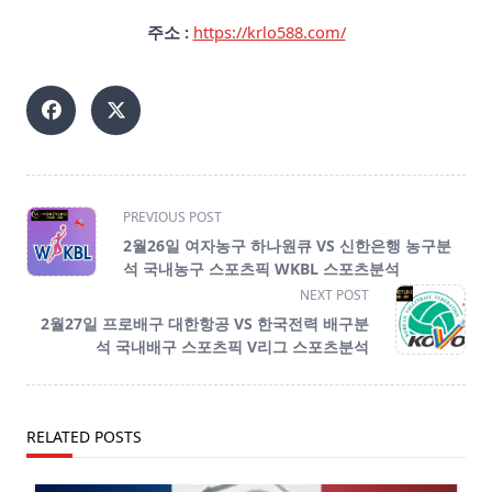
주소 :
https://krlo588.com/
<span
PREVIOUS POST
class="nav-
2월26일 여자농구 하나원큐 VS 신한은행 농구분
subtitle
석 국내농구 스포츠픽 WKBL 스포츠분석
screen-
NEXT POST
reader-
2월27일 프로배구 대한항공 VS 한국전력 배구분
text">Page</span>
석 국내배구 스포츠픽 V리그 스포츠분석
RELATED POSTS