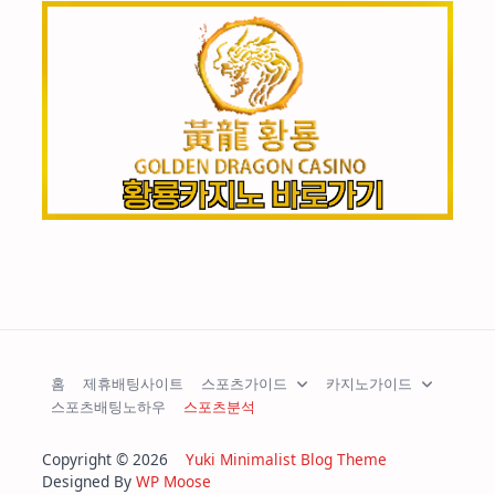
홈
제휴배팅사이트
스포츠가이드
카지노가이드
스포츠배팅노하우
스포츠분석
Copyright © 2026
Yuki Minimalist Blog Theme
Designed By
WP Moose