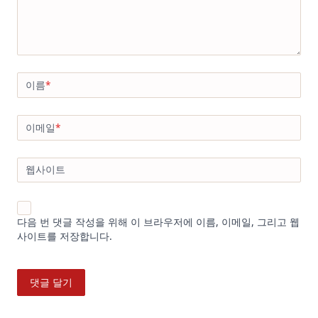
이름
*
이메일
*
웹사이트
다음 번 댓글 작성을 위해 이 브라우저에 이름, 이메일, 그리고 웹
사이트를 저장합니다.