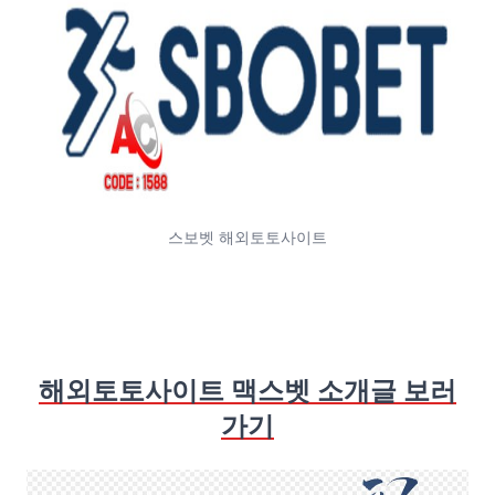
스보벳 해외토토사이트
해외토토사이트 맥스벳 소개글 보러
가기