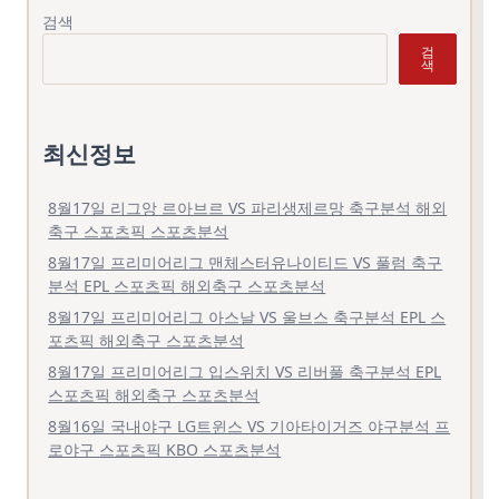
검색
검
색
최신정보
8월17일 리그앙 르아브르 VS 파리생제르망 축구분석 해외
축구 스포츠픽 스포츠분석
8월17일 프리미어리그 맨체스터유나이티드 VS 풀럼 축구
분석 EPL 스포츠픽 해외축구 스포츠분석
8월17일 프리미어리그 아스날 VS 울브스 축구분석 EPL 스
포츠픽 해외축구 스포츠분석
8월17일 프리미어리그 입스위치 VS 리버풀 축구분석 EPL
스포츠픽 해외축구 스포츠분석
8월16일 국내야구 LG트윈스 VS 기아타이거즈 야구분석 프
로야구 스포츠픽 KBO 스포츠분석