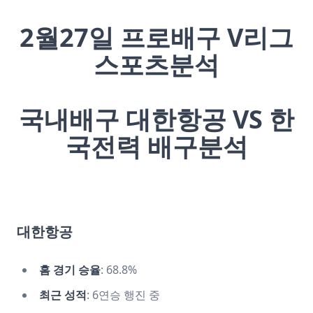
2월27일 프로배구 V리그
스포츠분석
국내배구 대한항공 VS 한
국전력 배구분석
대한항공
홈 경기 승율
: 68.8%
최근 성적
: 6연승 행진 중