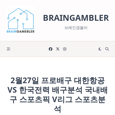
Skip
to
BRAINGAMBLER
content
브레인갬블러
2월27일 프로배구 대한항공
VS 한국전력 배구분석 국내배
구 스포츠픽 V리그 스포츠분
석