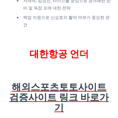
서재덕, 임성진, 타이스를 중심으로 공격패턴 준
비 및 득점 포에 대한 전략
백업 자원으로 신성호의 활약 여부가 중요한 관
건
대한항공 언더
해외스포츠토토사이트
검증사이트 링크 바로가
기