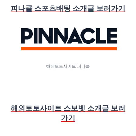
피나클 스포츠배팅 소개글 보러가기
해외토토사이트 피나클
해외토토사이트 스보벳 소개글 보러
가기