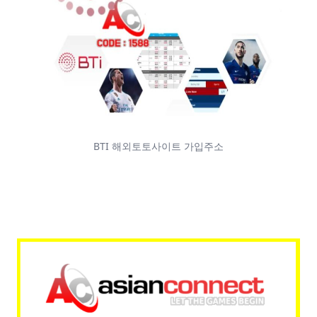
BTI 해외토토사이트 가입주소