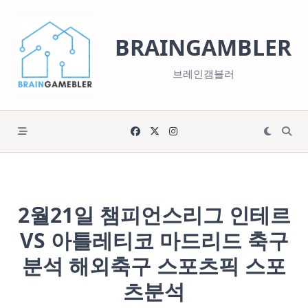
Skip
to
BRAINGAMBLER
content
브레인갬블러
2월21일 챔피언스리그 인테르
VS 아틀레티코 마드리드 축구
분석 해외축구 스포츠픽 스포
츠분석