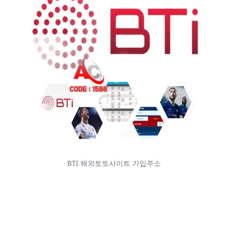
BTI 해외토토사이트 가입주소