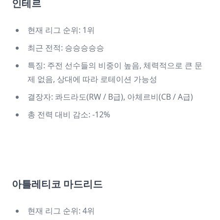
인테르
현재 리그 순위: 1위
최근 전적: 승승승승승
특징: 주전 선수들의 비중이 높음, 체력적으로 큰 문
제 없음, 상대에 따라 로테이션 가능성
결장자: 콰드라도(RW / B급), 아체르비(CB / A급)
총 전력 대비 감소: -12%
아틀레티코 마드리드
현재 리그 순위: 4위