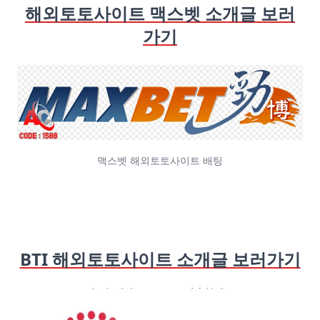
해외토토사이트 맥스벳 소개글 보러
가기
맥스벳 해외토토사이트 배팅
BTI 해외토토사이트 소개글 보러가기