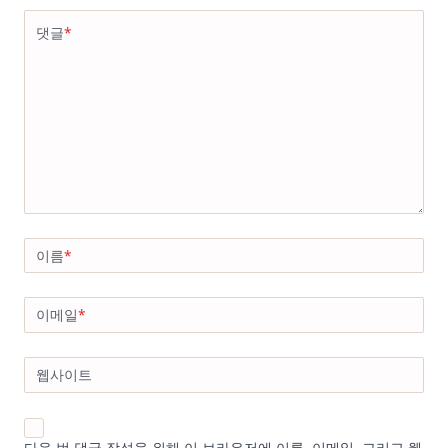
댓글
*
이름
*
이메일
*
웹사이트
다음 번 댓글 작성을 위해 이 브라우저에 이름, 이메일, 그리고 웹