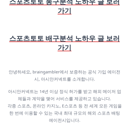
스포츠토토 농구분석 노하우 글 보러
가기
스포츠토토 배구분석 노하우 글 보러
가기
안녕하세요, braingambler에서 보증하는 공식 가입 에이전
시, 아시안커넥트를 소개합니다.
아시안커넥트는 14년 이상 정식 허가를 받고 해외 메이저 업
체들과 계약을 맺어 서비스를 제공하고 있습니다.
각종 스포츠, 온라인 카지노, E스포츠 등 전 세계 모든 게임을
한 번에 이용할 수 있는 국내 최대 규모의 해외 스포츠 배팅
에이전시입니다.