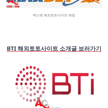
맥스벳 해외토토사이트 배팅
BTI 해외토토사이트 소개글 보러가기