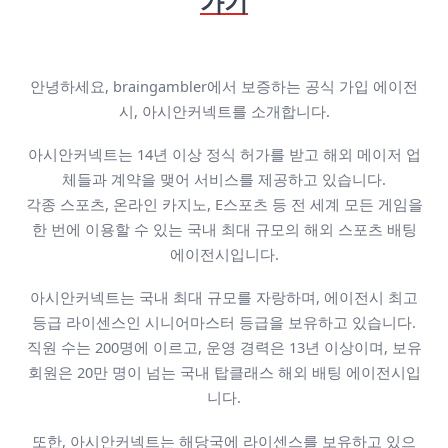
가기
안녕하세요, braingambler에서 보증하는 공식 가입 에이전
시, 아시안커넥트를 소개합니다.
아시안커넥트는 14년 이상 정식 허가를 받고 해외 메이저 업
체들과 계약을 맺어 서비스를 제공하고 있습니다.
각종 스포츠, 온라인 카지노, E스포츠 등 전 세계 모든 게임을
한 번에 이용할 수 있는 국내 최대 규모의 해외 스포츠 배팅
에이전시입니다.
아시안커넥트는 국내 최대 규모를 자랑하며, 에이전시 최고
등급 라이센스인 시니어마스터 등급을 보유하고 있습니다.
직원 수는 200명에 이르고, 운영 경력은 13년 이상이며, 보유
회원은 20만 명이 넘는 국내 탑클래스 해외 배팅 에이전시입
니다.
또한, 아시안커넥트는 해당국에 라이센스를 보유하고 있으