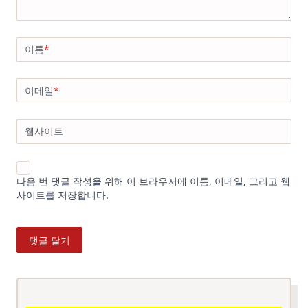
이름
*
이메일
*
웹사이트
다음 번 댓글 작성을 위해 이 브라우저에 이름, 이메일, 그리고 웹
사이트를 저장합니다.