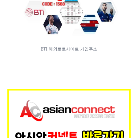
BTI 해외토토사이트 가입주소