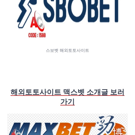
스보벳 해외토토사이트
해외토토사이트 맥스벳 소개글 보러
가기