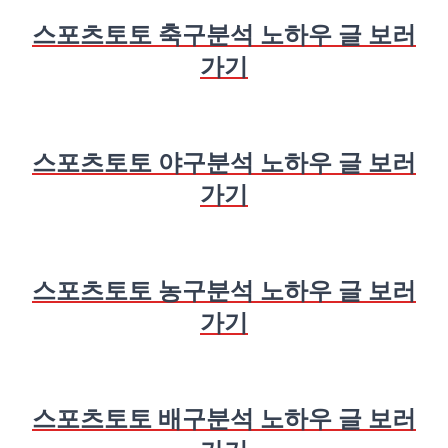
스포츠토토 축구분석 노하우 글 보러
가기
스포츠토토 야구분석 노하우 글 보러
가기
스포츠토토 농구분석 노하우 글 보러
가기
스포츠토토 배구분석 노하우 글 보러