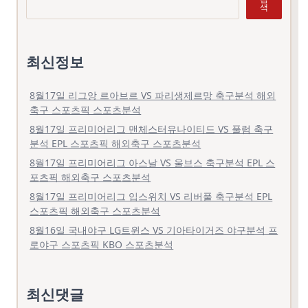
색
최신정보
8월17일 리그앙 르아브르 VS 파리생제르망 축구분석 해외
축구 스포츠픽 스포츠분석
8월17일 프리미어리그 맨체스터유나이티드 VS 풀럼 축구
분석 EPL 스포츠픽 해외축구 스포츠분석
8월17일 프리미어리그 아스날 VS 울브스 축구분석 EPL 스
포츠픽 해외축구 스포츠분석
8월17일 프리미어리그 입스위치 VS 리버풀 축구분석 EPL
스포츠픽 해외축구 스포츠분석
8월16일 국내야구 LG트윈스 VS 기아타이거즈 야구분석 프
로야구 스포츠픽 KBO 스포츠분석
최신댓글