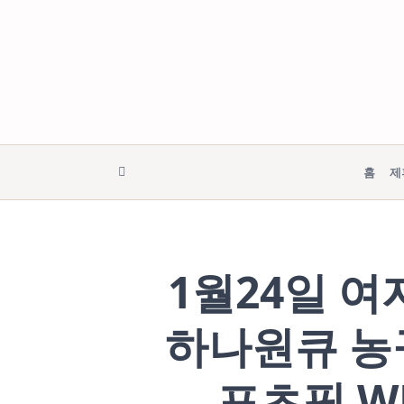
Skip
to
content
홈
제
1월24일 여
하나원큐 농
포츠픽 W