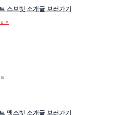
트 스보벳 소개글 보러가기
이트
트 맥스벳 소개글 보러가기