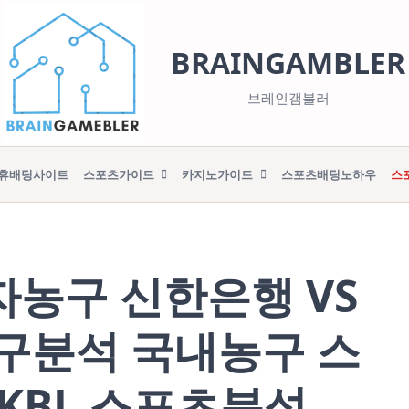
BRAINGAMBLER
브레인갬블러
휴배팅사이트
스포츠가이드
카지노가이드
스포츠배팅노하우
스
자농구 신한은행 VS
구분석 국내농구 스
KBL 스포츠분석