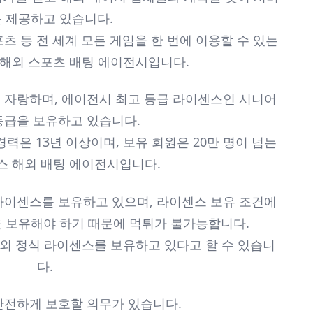
 제공하고 있습니다.
포츠 등 전 세계 모든 게임을 한 번에 이용할 수 있는
 해외 스포츠 배팅 에이전시입니다.
 자랑하며, 에이전시 최고 등급 라이센스인 시니어
등급을 보유하고 있습니다.
경력은 13년 이상이며, 보유 회원은 20만 명이 넘는
스 해외 배팅 에이전시입니다.
라이센스를 보유하고 있으며, 라이센스 보유 조건에
 보유해야 하기 때문에 먹튀가 불가능합니다.
해외 정식 라이센스를 보유하고 있다고 할 수 있습니
다.
안전하게 보호할 의무가 있습니다.