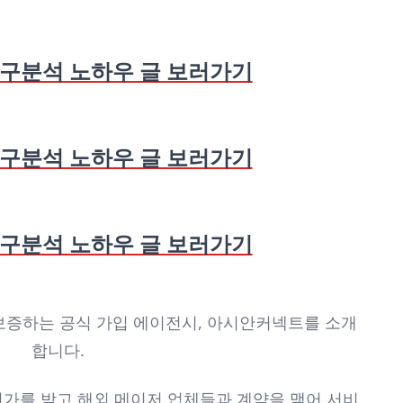
구분석 노하우 글 보러가기
구분석 노하우 글 보러가기
구분석 노하우 글 보러가기
에서 보증하는 공식 가입 에이전시, 아시안커넥트를 소개
합니다.
허가를 받고 해외 메이저 업체들과 계약을 맺어 서비