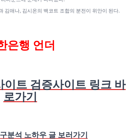
 김애나, 김시온의 백코트 조합의 분전이 위안이 된다.
한은행 언더
이트 검증사이트 링크 바
로가기
구분석 노하우 글 보러가기