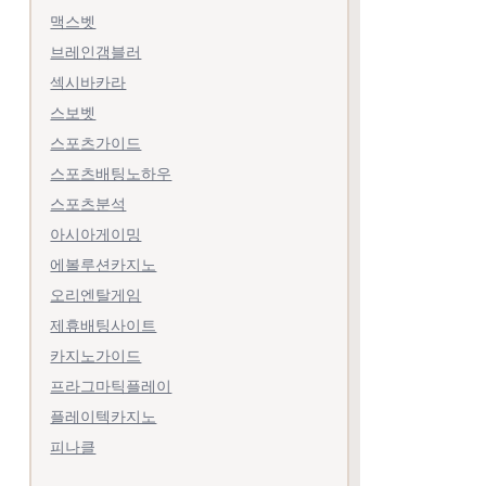
맥스벳
브레인갬블러
섹시바카라
스보벳
스포츠가이드
스포츠배팅노하우
스포츠분석
아시아게이밍
에볼루션카지노
오리엔탈게임
제휴배팅사이트
카지노가이드
프라그마틱플레이
플레이텍카지노
피나클