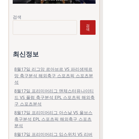
검색
검
색
최신정보
8월17일 리그앙 르아브르 VS 파리생제르
망 축구분석 해외축구 스포츠픽 스포츠분
석
8월17일 프리미어리그 맨체스터유나이티
드 VS 풀럼 축구분석 EPL 스포츠픽 해외축
구 스포츠분석
8월17일 프리미어리그 아스날 VS 울브스
축구분석 EPL 스포츠픽 해외축구 스포츠
분석
8월17일 프리미어리그 입스위치 VS 리버