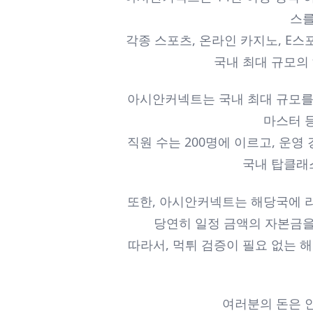
스를
각종 스포츠, 온라인 카지노, E스
국내 최대 규모의
아시안커넥트는 국내 최대 규모를
마스터 
직원 수는 200명에 이르고, 운영 
국내 탑클래
또한, 아시안커넥트는 해당국에 
당연히 일정 금액의 자본금을
따라서, 먹튀 검증이 필요 없는 
여러분의 돈은 