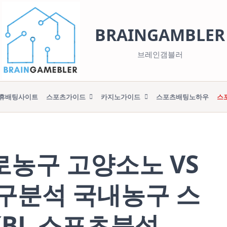
BRAINGAMBLER
브레인갬블러
휴배팅사이트
스포츠가이드
카지노가이드
스포츠배팅노하우
스
로농구 고양소노 VS
구분석 국내농구 스
KBL 스포츠분석