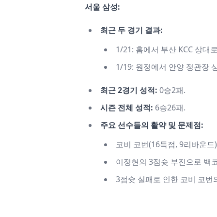
서울 삼성:
최근 두 경기 결과:
1/21: 홈에서 부산 KCC 상대로 
1/19: 원정에서 안양 정관장 상
최근 2경기 성적:
0승2패.
시즌 전체 성적:
6승26패.
주요 선수들의 활약 및 문제점:
코비 코번(16득점, 9리바운드)
이정현의 3점슛 부진으로 백
3점슛 실패로 인한 코비 코번