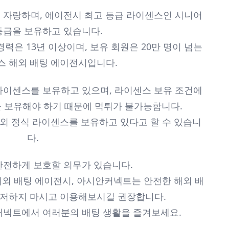
 자랑하며, 에이전시 최고 등급 라이센스인 시니어
등급을 보유하고 있습니다.
경력은 13년 이상이며, 보유 회원은 20만 명이 넘는
스 해외 배팅 에이전시입니다.
라이센스를 보유하고 있으며, 라이센스 보유 조건에
 보유해야 하기 때문에 먹튀가 불가능합니다.
해외 정식 라이센스를 보유하고 있다고 할 수 있습니
다.
안전하게 보호할 의무가 있습니다.
표 해외 배팅 에이전시, 아시안커넥트는 안전한 해외 배
주저하지 마시고 이용해보시길 권장합니다.
커넥트에서 여러분의 배팅 생활을 즐겨보세요.