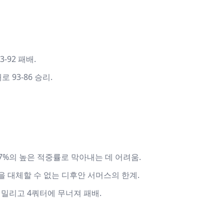
3-92 패배.
로 93-86 승리.
.7%의 높은 적중률로 막아내는 데 어려움.
 대체할 수 없는 디후안 서머스의 한계.
 밀리고 4쿼터에 무너져 패배.