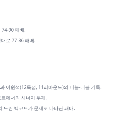
74-90 패배.
대로 77-86 패배.
과 이원석(12득점, 11리바운드)의 더블-더블 기록.
코트에서의 시너지 부재.
의 느린 백코트가 문제로 나타난 패배.