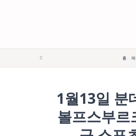
Skip
to
content
홈
제
1월13일 분
볼프스부르크
구 스포