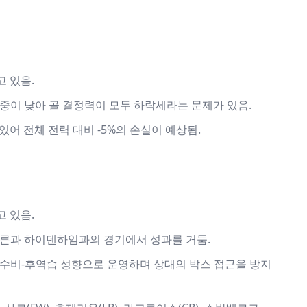
고 있음.
중이 낮아 골 결정력이 모두 하락세라는 문제가 있음.
 있어 전체 전력 대비 -5%의 손실이 예상됨.
고 있음.
른과 하이덴하임과의 경기에서 성과를 거둠.
수비-후역습 성향으로 운영하며 상대의 박스 접근을 방지