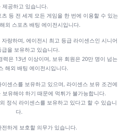
 제공하고 있습니다.
포츠 등 전 세계 모든 게임을 한 번에 이용할 수 있는
 해외 스포츠 배팅 에이전시입니다.
 자랑하며, 에이전시 최고 등급 라이센스인 시니어
등급을 보유하고 있습니다.
경력은 13년 이상이며, 보유 회원은 20만 명이 넘는
스 해외 배팅 에이전시입니다.
라이센스를 보유하고 있으며, 라이센스 보유 조건에
 보유해야 하기 때문에 먹튀가 불가능합니다.
해외 정식 라이센스를 보유하고 있다고 할 수 있습니
다.
안전하게 보호할 의무가 있습니다.