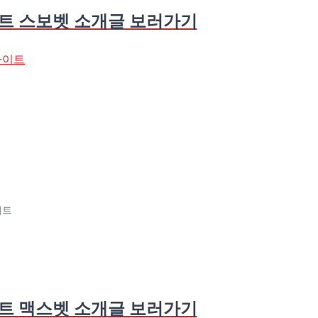
트 스보벳 소개글 보러가기
이트
트 맥스벳 소개글 보러가기