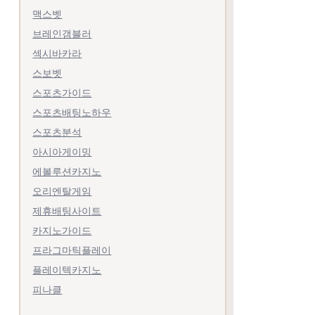
맥스벳
브레인갬블러
섹시바카라
스보벳
스포츠가이드
스포츠배팅노하우
스포츠분석
아시아게이밍
에볼루션카지노
오리엔탈게임
제휴배팅사이트
카지노가이드
프라그마틱플레이
플레이텍카지노
피나클