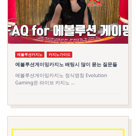
에볼루션카지노
카지노가이드
에볼루션게이밍카지노 배팅시 많이 묻는 질문들
에볼루션게이밍카지노 정식명칭 Evolution
Gaming은 라이브 카지노
...