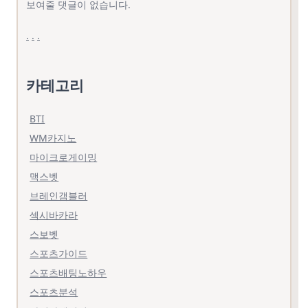
보여줄 댓글이 없습니다.
.
.
.
카테고리
BTI
WM카지노
마이크로게이밍
맥스벳
브레인갬블러
섹시바카라
스보벳
스포츠가이드
스포츠배팅노하우
스포츠분석