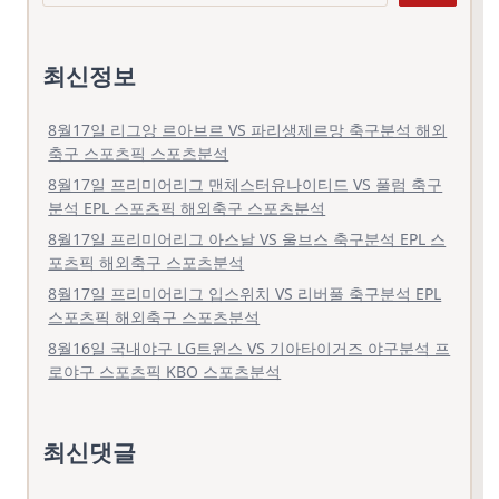
최신정보
8월17일 리그앙 르아브르 VS 파리생제르망 축구분석 해외
축구 스포츠픽 스포츠분석
8월17일 프리미어리그 맨체스터유나이티드 VS 풀럼 축구
분석 EPL 스포츠픽 해외축구 스포츠분석
8월17일 프리미어리그 아스날 VS 울브스 축구분석 EPL 스
포츠픽 해외축구 스포츠분석
8월17일 프리미어리그 입스위치 VS 리버풀 축구분석 EPL
스포츠픽 해외축구 스포츠분석
8월16일 국내야구 LG트윈스 VS 기아타이거즈 야구분석 프
로야구 스포츠픽 KBO 스포츠분석
최신댓글