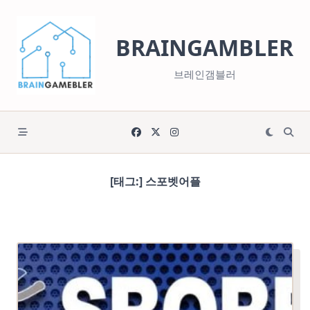
Skip
to
BRAINGAMBLER
content
브레인갬블러
[태그:]
스포벳어플