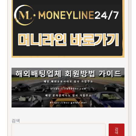
검색
검
색