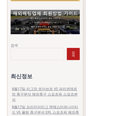
검색
검
색
최신정보
8월17일 리그앙 르아브르 VS 파리생제르
망 축구분석 해외축구 스포츠픽 스포츠분
석
8월17일 프리미어리그 맨체스터유나이티
드 VS 풀럼 축구분석 EPL 스포츠픽 해외축