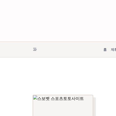
Skip
to
content
홈
제