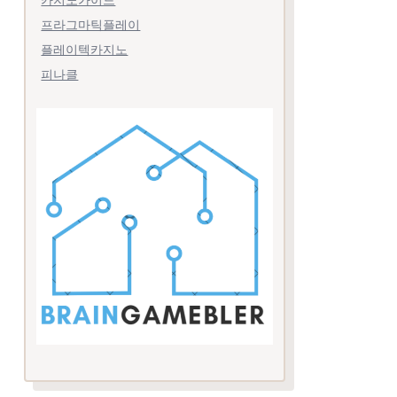
프라그마틱플레이
플레이텍카지노
피나클