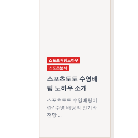
스포츠배팅노하우
스포츠분석
스포츠토토 수영배
팅 노하우 소개
스포츠토토 수영배팅이
란? 수영 배팅의 인기와
전망
...